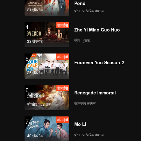
Pond
21 एपिसोड
प्रेम · पारंपरिक पोशाक
वीआईपी
4
Zhe Yi Miao Guo Huo
प्रेम · भूखंड
33 एपिसोड
वीआईपी
5
Fourever You Season 2
25 एपिसोड
वीआईपी
6
Renegade Immortal
रहस्यमय कल्पना
एपिसोड 152 तक
वीआईपी
7
Mo Li
प्रेम · पारंपरिक पोशाक
40 एपिसोड