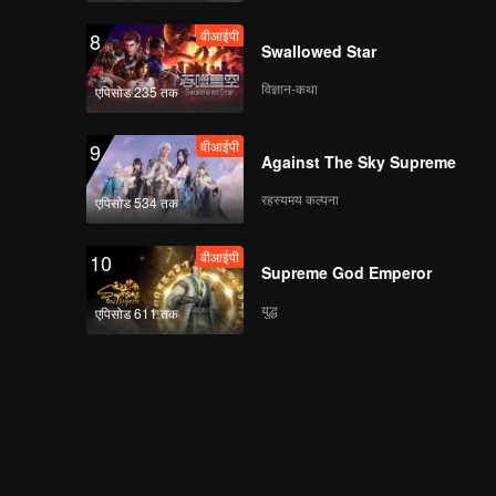
वीआईपी
8
Swallowed Star
विज्ञान-कथा
एपिसोड 235 तक
वीआईपी
9
Against The Sky Supreme
रहस्यमय कल्पना
एपिसोड 534 तक
वीआईपी
10
Supreme God Emperor
युद्ध
एपिसोड 611 तक