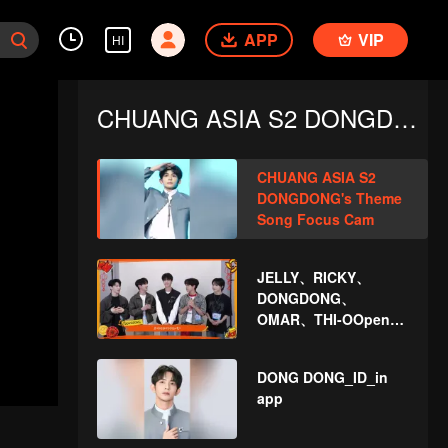
APP
VIP
HI
CHUANG ASIA S2 DONGDONG
CHUANG ASIA S2
DONGDONG's Theme
Song Focus Cam
JELLY、RICKY、
DONGDONG、
OMAR、THI-OOpen
the red envelopes in
the New Year! Let's
DONG DONG_ID_in
witness the luck
app
together!