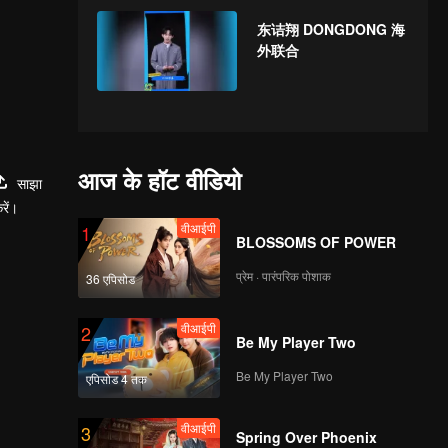
东诘翔 DONGDONG 海
外联合
आज के हॉट वीडियो
साझा
रें।
वीआईपी
1
BLOSSOMS OF POWER
प्रेम · पारंपरिक पोशाक
36 एपिसोड
वीआईपी
2
Be My Player Two
Be My Player Two
एपिसोड 4 तक
वीआईपी
3
Spring Over Phoenix