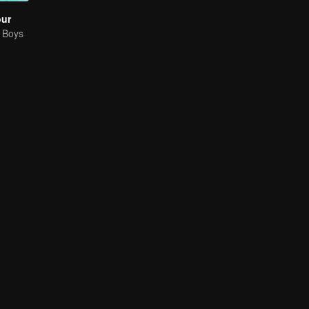
our
g Boys