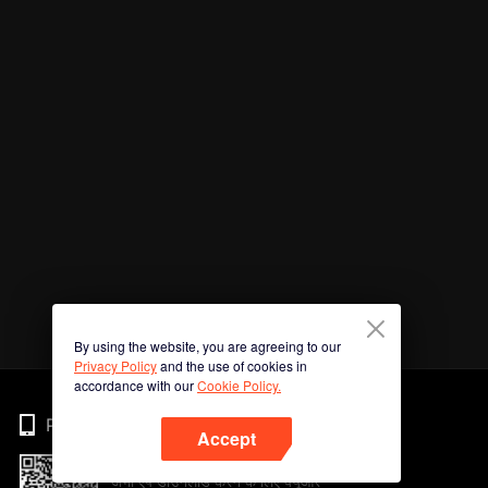
By using the website, you are agreeing to our
Privacy Policy
and the use of cookies in
accordance with our
Cookie Policy.
Phone
Accept
अभी ऐप डाउनलोड करने के लिए क्यूआर