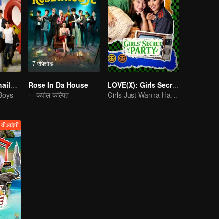
7 एपिसोड
Boys Lost in Thailand·Behind the Scene
Rose In Da House
LOVE(X): Girls Secret Party
 Boys
· · कपोल कल्पित
Girls Just Wanna Have Fun
वीआईपी