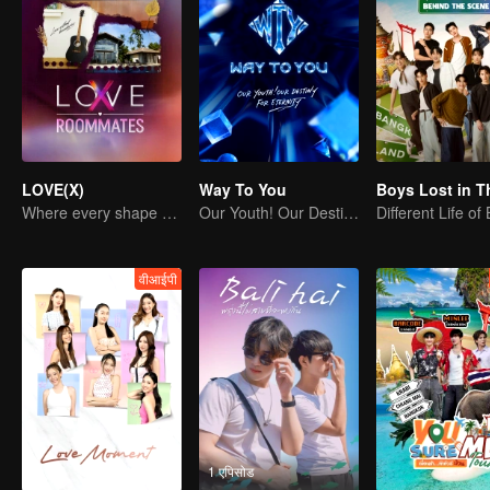
LOVE(X)
Way To You
Where every shape of love meets, every color of heart beats
Our Youth! Our Destiny! For Eternity
Different Life of
वीआईपी
1 एपिसोड