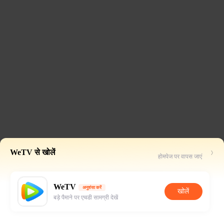
WeTV से खोलें
होमपेज पर वापस जाएं
WeTV
अनुशंसा करें
खोलें
बड़े पैमाने पर एचडी सामग्री देखें