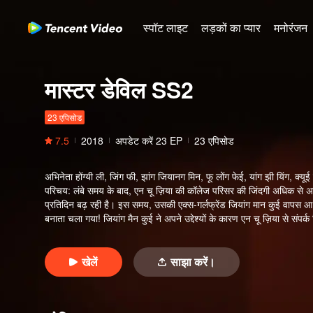
स्पॉट लाइट
लड़कों का प्यार
मनोरंजन
मास्टर डेविल SS2
23 एपिसोड
7.5
2018
अपडेट करें
23
EP
23 एपिसोड
अभिनेता
होंग्यी ली, जिंग फी, झांग जियानग मिन, फू लोंग फेई, यांग झी यिंग, क्यूई 
परिचय
:
लंबे समय के बाद, एन चू ज़िया की कॉलेज परिसर की जिंदगी अधिक से अ
प्रतिदिन बढ़ रही है। इस समय, उसकी एक्स-गर्लफ्रेंड जियांग मान कुई वाप
बनाता चला गया! जियांग मैन कुई ने अपने उद्देश्यों के कारण एन चू ज़िया से संप
को एक दूसरे से करीब आते देख, एन चू ज़िया दिल में उदास हो जाती है, लेकिन उस
पर, चू ज़िया ने प्रतियोगिता के लिए साइन अप करने और अपने सपने को बहादुरी स
ज़िया उसे छोड़ देगा ठीक उसी तरह जिस तरह जियांग मान ने कुई को छोड़ा थ
खेलें
साझा करें।