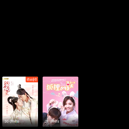
वीआईपी
30 एपिसोड
21 एपिसोड