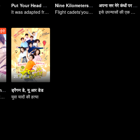
e
Put Your Head On My Shoulder (Eng Dub)
Nine Kilometers of Love
अपना सर मेरे कंधों पर रख लो।
It was adapted from the same series of novels as "A Love so Beautiful"
Flight cadets'youth dream-driven journey
इसे उपन्यासों की एक ही श्रृंखला "एक बहुत खूबसूरत प्यार" से लिया गया है।
ईपी
20 एपिसोड
Forget You Remember Love
ड्रैगन डे, यू आर डेड
country girl's pure and fresh love
युवा यादों की हत्या