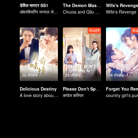
डेविल मास्टर SS1
The Demon Master
Wife's Reveng
ओवरबियरिंग जनरल जेड बॉस का प्यारा प्रेम नाटक
Chuxia and Qilu sweet couple come back again
Wife's Revenge
वीआईपी
वीआ
56 एपिसोड
24 एपिसोड
38 एपिसोड
Delicious Destiny
Please Don't Spoil Me S4
A love story about the love-hate relationship between Mike and Mao Xiaotong.
कपोल कल्पित