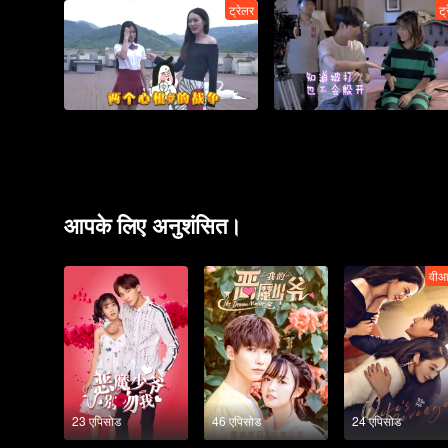
ट्रेलर
ट्
आपके लिए अनुशंसित।
वीआ
23 एपिसोड
46 एपिसोड
24 एपिसोड