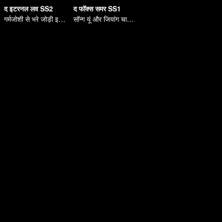
द इटरनल लव SS2
द फॉक्स समर SS1
गर्मजोशी से भरे जोड़ी इतने प्यारे हैं
सॉन्ग यूं और जियांग चाओ की रोमांटिक कॉमेडी लव स्टोरी