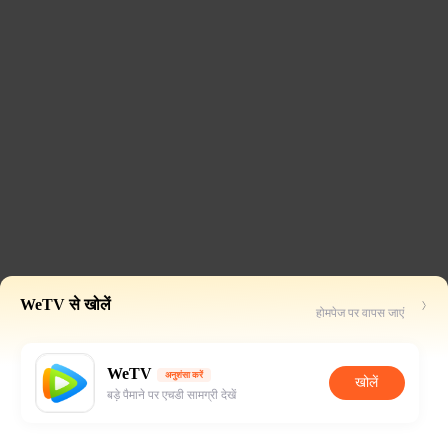
WeTV से खोलें
होमपेज पर वापस जाएं
WeTV
अनुशंसा करें
खोलें
बड़े पैमाने पर एचडी सामग्री देखें