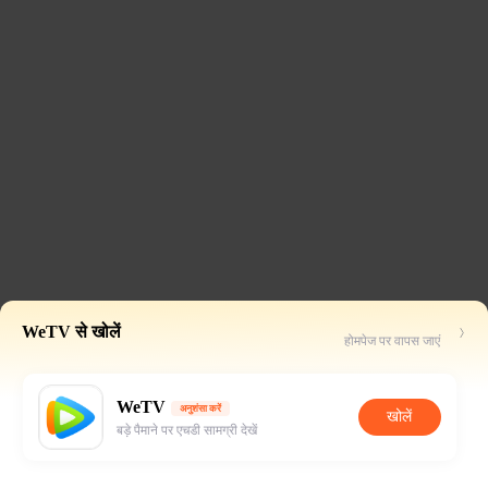
WeTV से खोलें
होमपेज पर वापस जाएं
WeTV
अनुशंसा करें
खोलें
बड़े पैमाने पर एचडी सामग्री देखें