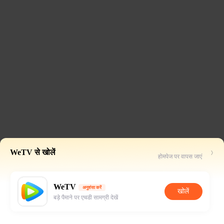
WeTV से खोलें
होमपेज पर वापस जाएं
WeTV
अनुशंसा करें
खोलें
बड़े पैमाने पर एचडी सामग्री देखें