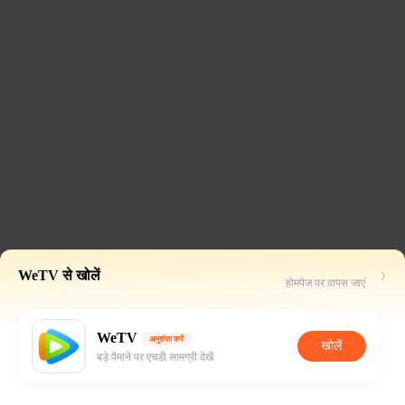
WeTV से खोलें
होमपेज पर वापस जाएं
WeTV
अनुशंसा करें
खोलें
बड़े पैमाने पर एचडी सामग्री देखें