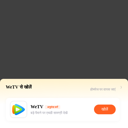
WeTV से खोलें
होमपेज पर वापस जाएं
WeTV
अनुशंसा करें
खोलें
बड़े पैमाने पर एचडी सामग्री देखें