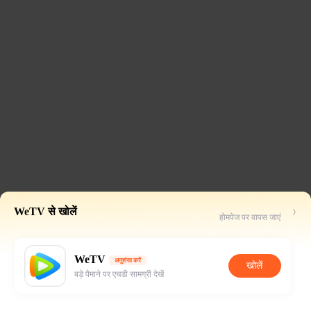
WeTV से खोलें
होमपेज पर वापस जाएं
WeTV
अनुशंसा करें
खोलें
बड़े पैमाने पर एचडी सामग्री देखें