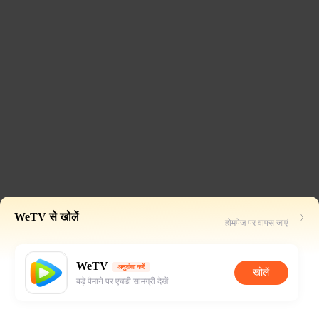
WeTV से खोलें
होमपेज पर वापस जाएं
WeTV
अनुशंसा करें
खोलें
बड़े पैमाने पर एचडी सामग्री देखें