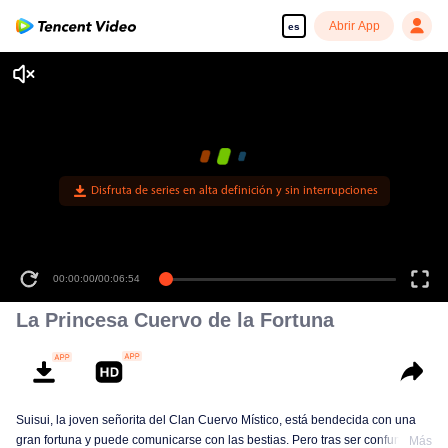
Abrir App
es
Disfruta de series en alta definición y sin interrupciones
00:00:00
/
00:06:54
La Princesa Cuervo de la Fortuna
Suisui, la joven señorita del Clan Cuervo Místico, está bendecida con una
gran fortuna y puede comunicarse con las bestias. Pero tras ser confundida
Más