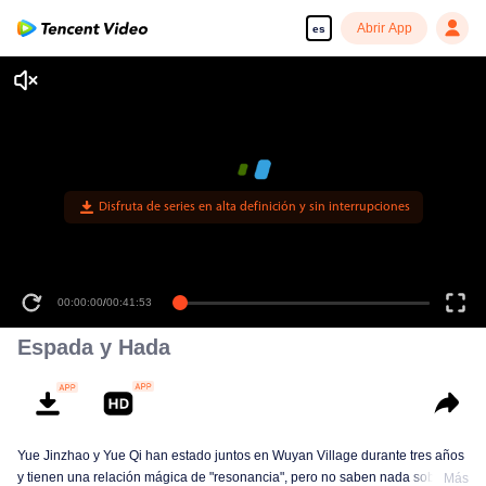
Abrir App
es
Disfruta de series en alta definición y sin interrupciones
00:00:00
/
00:41:53
Espada y Hada
Yue Jinzhao y Yue Qi han estado juntos en Wuyan Village durante tres años
y tienen una relación mágica de "resonancia", pero no saben nada sobre
Más