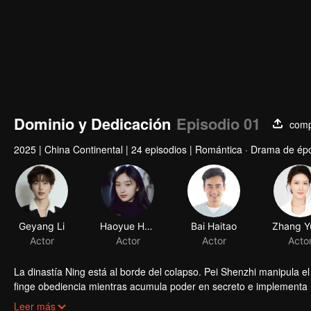
Dominio y Dedicación
Episodio 01
comp
2025
|
China Continental
|
24 episodios
|
Romántica · Drama de ép
Geyang Li
Haoyue Huang
Bai Haitao
Actor
Actor
Actor
Acto
La dinastía Ning está al borde del colapso. Pei Shenzhi manipula el 
finge obediencia mientras acumula poder en secreto e implementa nu
encubiertamente. Finalmente, purga la corte y se convierte en una 
Leer más