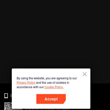
By using the website, you are agreeing to our
Privacy Policy
and the use of cookies in
accordance with our
Cookie Policy.
Phone
Accept
¡Escanee el código QR para