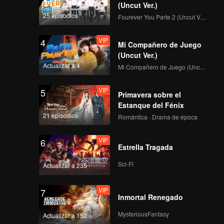
(Uncut Ver.)
25 episodios
Fourever You Parte 2 (Uncut Ver.)
VIP
4
Mi Compañero de Juego
(Uncut Ver.)
Actualizar a 4
Mi Compañero de Juego (Uncut Ver.)
VIP
5
Primavera sobre el
Estanque del Fénix
21 episodios
Romántica · Drama de época
VIP
6
Estrella Tragada
Sci-Fi
Actualizar a 235
VIP
7
Inmortal Renegado
MysteriousFantasy
Actualizar a 152