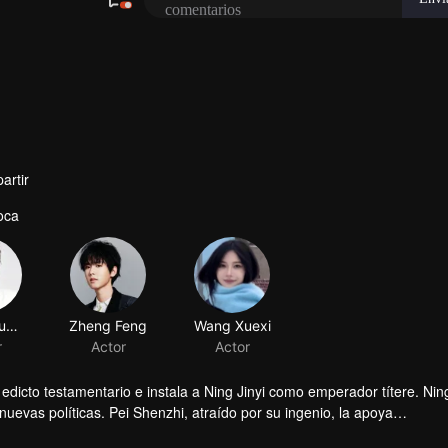
artir
oca
Zhang Yuanyu
r
edicto testamentario e instala a Ning Jinyi como emperador títere. Ning
evas políticas. Pei Shenzhi, atraído por su ingenio, la apoya
gran emperatriz.