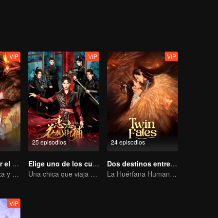
VIP
VIP
VIP
25 episodios
24 episodios
Esclavizado por el Amor
Elige uno de los cuatro
Dos destinos entrelazados
El amor comienza y termina en el palacio
Una chica que viaja en el tiempo conquista a cuatro apuestos hombres
La Huérfana Humana se Ofrece para Vincularse con la Bestia Divina
VIP