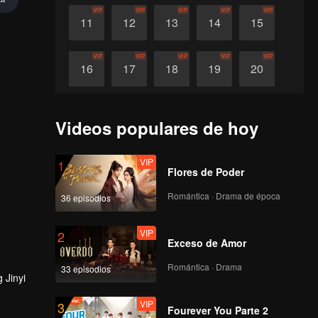
VIP
VIP
VIP
VIP
VIP
11
12
13
14
15
VIP
VIP
VIP
VIP
VIP
16
17
18
19
20
VIP
VIP
VIP
VIP
21
22
23
24
Videos populares de hoy
VIP
1
Flores de Poder
Romántica · Drama de época
36 episodios
VIP
2
Exceso de Amor
Romántica · Drama
33 episodios
 Jinyi
VIP
3
Fourever You Parte 2