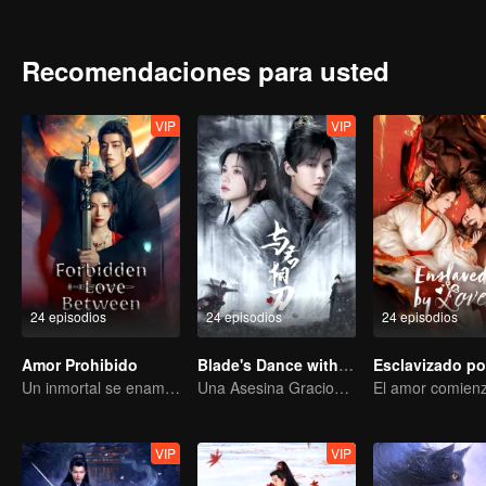
Recomendaciones para usted
VIP
VIP
24 episodios
24 episodios
24 episodios
Amor Prohibido
Blade's Dance with You
Un inmortal se enamora de una bruja
Una Asesina Graciosa Persigue el Corazón del Príncipe
VIP
VIP