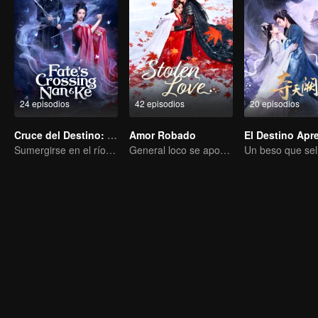
24 episodios
42 episodios
20 episodios
Cruce del Destino: Nan & Ke
Amor Robado
Sumergirse en el río del olvido para regalarte un sueño
General loco se apodera de su esposa por amor