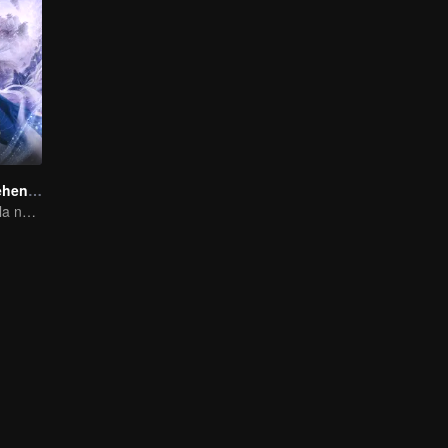
El Destino Aprehendido
Un beso que sella nuestro destino, un amor que durará mil años