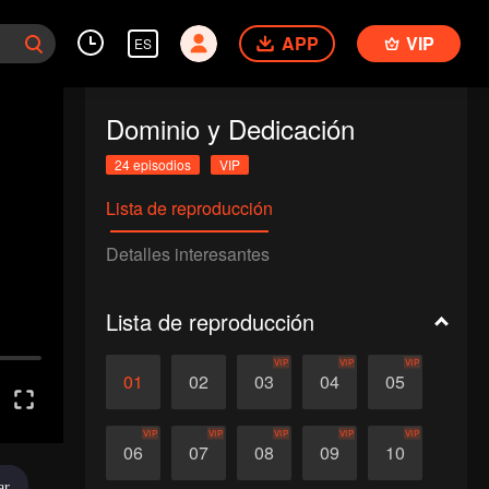
APP
VIP
ES
Dominio y Dedicación
24 episodios
VIP
Lista de reproducción
Detalles interesantes
Lista de reproducción
VIP
VIP
VIP
01
02
03
04
05
VIP
VIP
VIP
VIP
VIP
06
07
08
09
10