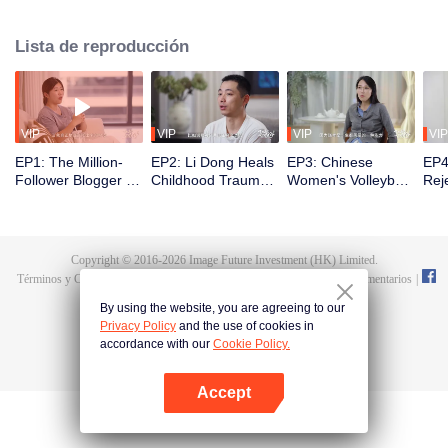
lideran el cambio y cómo moldean a la próxima generación a través de una
nueva visión de la educación.
Lista de reproducción
VIP
VIP
VIP
VIP
EP1: The Million-
EP2: Li Dong Heals
EP3: Chinese
EP4
Follower Blogger A
Childhood Trauma
Women's Volleyball
Rej
Pang Overcomes
with Resilience
Spirit Enters Family
Hyp
Challenges to
Education, Pursue
Eve
Achieve Financial
Happiness or
Ran
Freedom Who's
Pressure?
"Su
Copyright © 2016-
2026
Image Future Investment (HK) Limited.
Separated but Not
Soc
Términos y Condiciones
|
Declaracion de privacidad
|
Cookie Policy
|
Comentarios
|
Divorced
@
TencentVideo
By using the website, you are agreeing to our
Privacy Policy
and the use of cookies in
accordance with our
Cookie Policy.
Accept
Abrir App