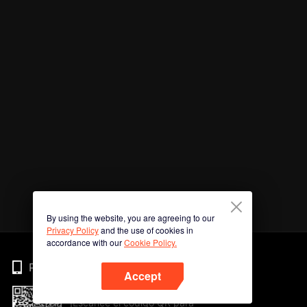
By using the website, you are agreeing to our
Privacy Policy
and the use of cookies in
accordance with our
Cookie Policy.
Phone
Accept
¡Escanee el código QR para