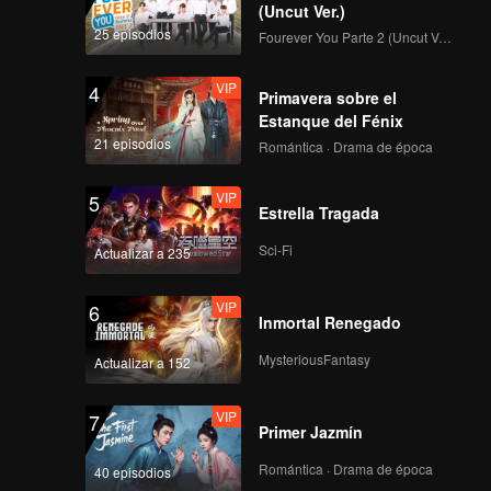
obedecer
(Uncut Ver.)
 hermana,
25 episodios
Fourever You Parte 2 (Uncut Ver.)
VIP
4
Primavera sobre el
Estanque del Fénix
21 episodios
Romántica · Drama de época
VIP
5
Estrella Tragada
Sci-Fi
Actualizar a 235
VIP
6
Inmortal Renegado
MysteriousFantasy
Actualizar a 152
VIP
7
Primer Jazmín
Romántica · Drama de época
40 episodios