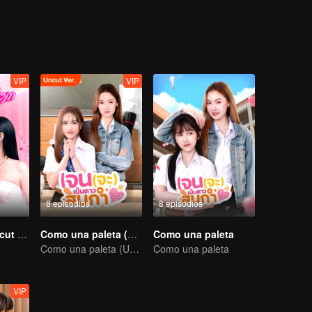
ue despedir sus pasados y establecer la imagen de chicas inocentes y 
o Newtype con el fin de investigar la verdadera causa de muerte de su
los miembros de Newtype. Con la ayuda de sus amigos, Fam consiguió
VIP
VIP
8 episodios
8 episodios
Queendom (Uncut Ver.)
Como una paleta (Uncut Ver.)
Como una paleta
Como una paleta (Uncut Ver.)
Como una paleta
VIP