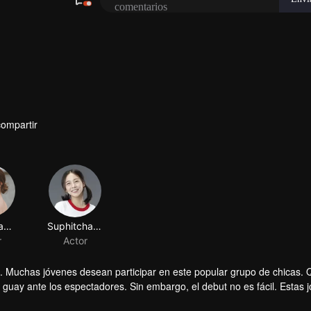
compartir
Chonnikan Netjui
Suphitcha Subannaphong
r
Actor
 Muchas jóvenes desean participar en este popular grupo de chicas. 
 guay ante los espectadores. Sin embargo, el debut no es fácil. Estas 
te 6 años. La vida de su generación no tiene nada que ver con ellas. 