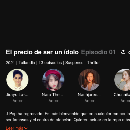
El precio de ser un ídolo
Episodio 01
2021
|
Tailandia
|
13 episodios
|
Suspenso · Thriller
Jirayu La-ongmanee
Nara Thepnupha
Nachjaree Horvejkul
Actor
Actor
Actor
Acto
J-Pop ha regresado. Es más bienvenido que en cualquier momento.
ser famosas y el centro de atención. Quieren actuar en la ropa más
miembros del grupo de chicas tienen que obedecer las reglas duran
Leer más