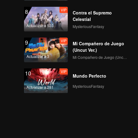
VIP
8
Contra el Supremo
Celestial
Actualizar a 533
MysteriousFantasy
VIP
9
Mi Compañero de Juego
(Uncut Ver.)
Actualizar a 3
Mi Compañero de Juego (Uncut Ver.)
VIP
10
Mundo Perfecto
MysteriousFantasy
Actualizar a 281