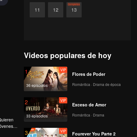
Completos
11
12
13
Videos populares de hoy
VIP
1
Flores de Poder
Romántica · Drama de época
36 episodios
VIP
2
Exceso de Amor
Romántica · Drama
33 episodios
Quieren
jóvenes y
VIP
3
Es casi
Fourever You Parte 2