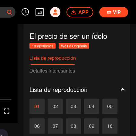
APP
VIP
ES
El precio de ser un ídolo
13 episodios
WeTV Originals
Lista de reproducción
Detalles interesantes
Lista de reproducción
01
02
03
04
05
06
07
08
09
10