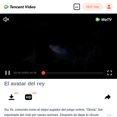
Abrir App
es
00:00:00
/
00:44:56
El avatar del rey
Xiu Ye, conocido como el mejor jugador del juego online, “Gloria”, fue
expulsado del club por varias razones. Después de dejar el círculo
Más