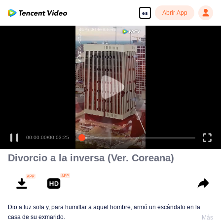
Abrir App
es
00:00:00
/
00:03:25
Divorcio a la inversa (Ver. Coreana)
Dio a luz sola y, para humillar a aquel hombre, armó un escándalo en la
casa de su exmarido.
Más