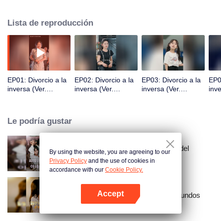
Lista de reproducción
EP01: Divorcio a la
EP02: Divorcio a la
EP03: Divorcio a la
EP0
inversa (Ver.
inversa (Ver.
inversa (Ver.
inve
Coreana)
Coreana)
Coreana)
Cor
Le podría gustar
La pecaminosa esposa secreta del
By using the website, you are agreeing to our
Maestro Go (Ver. Coreana)
Privacy Policy
and the use of cookies in
accordance with our
Cookie Policy.
Accept
Resentimiento a través de los mundos
Abrir App