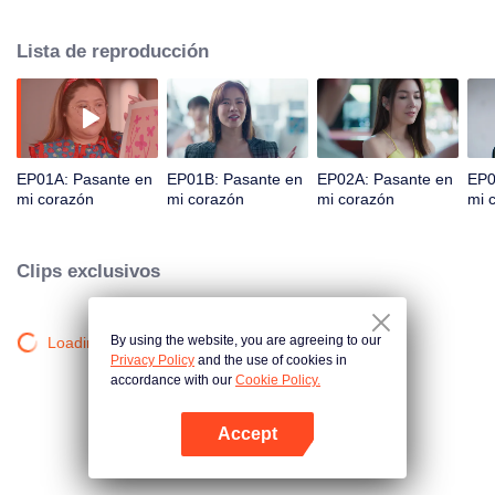
malvado jefe, Rin. Ray conoce el verdadero yo de Rin y, para conseguir su
amor, ayuda a Rin con su poder a afianzarse firmemente en el mundo de la
Lista de reproducción
moda. ​
EP01A: Pasante en
EP01B: Pasante en
EP02A: Pasante en
EP0
mi corazón
mi corazón
mi corazón
mi 
Clips exclusivos
By using the website, you are agreeing to our
Loading…
Privacy Policy
and the use of cookies in
accordance with our
Cookie Policy.
Accept
Abrir App