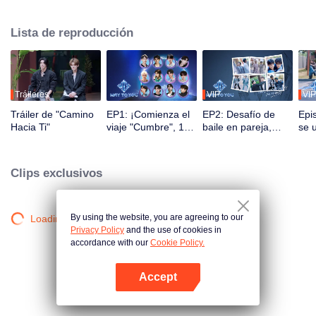
Durante 2.5 meses, el público podrá presenciar su crecimiento a través de
programas de realidad y presentaciones en vivo mediante interacción
Lista de reproducción
multiplataforma. Los espectadores participan directamente en el desarrollo
de sus ídolos a través de votaciones y apoyo, observando el viaje desde el
primer encuentro hasta la perfecta sincronía. La pareja más popular con la
mejor química debutará finalmente en el escenario global.
Tráileres
VIP
VIP
Tráiler de "Camino
EP1: ¡Comienza el
EP2: Desafío de
Epi
Hacia Ti"
viaje "Cumbre", 12
baile en pareja,
se 
jóvenes chino-
¡compañeros a sus
men
tailandeses se
puestos!
¡re
conocen por
mom
Clips exclusivos
primera vez!
By using the website, you are agreeing to our
Loading…
Privacy Policy
and the use of cookies in
accordance with our
Cookie Policy.
Accept
Abrir App