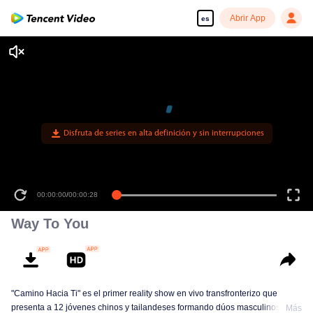
Abrir App
es
Disfruta de series en alta definición y sin interrupciones
00:00:00
/
00:00:28
Way To You
"Camino Hacia Ti" es el primer reality show en vivo transfronterizo que
presenta a 12 jóvenes chinos y tailandeses formando dúos masculinos.
Más