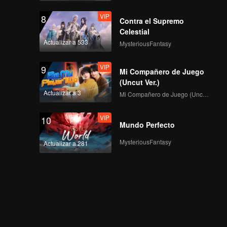
VIP
8
Contra el Supremo
Celestial
Actualizar a 533
MysteriousFantasy
VIP
9
Mi Compañero de Juego
(Uncut Ver.)
Actualizar a 3
Mi Compañero de Juego (Uncut Ver.)
VIP
10
Mundo Perfecto
MysteriousFantasy
Actualizar a 281