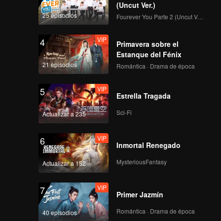
hecho,
(Uncut Ver.)
25 episodios
Fourever You Parte 2 (Uncut Ver.)
 resto de
VIP
4
Primavera sobre el
Estanque del Fénix
21 episodios
Romántica · Drama de época
VIP
5
Estrella Tragada
Sci-Fi
Actualizar a 235
VIP
6
Inmortal Renegado
MysteriousFantasy
Actualizar a 152
VIP
7
Primer Jazmín
Romántica · Drama de época
40 episodios