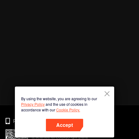
By using the website, you are agreeing to our
Privacy Policy
and the use of cookies in
accordance with our
Cookie Policy.
Phone
Accept
¡Escanee el código QR para