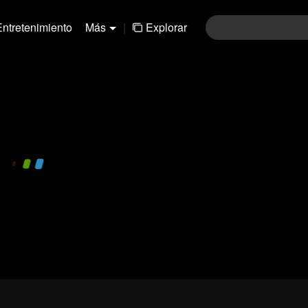
Entretenimiento
Más
|
Explorar
480P
1.0X
ES
Iniciar sesión
y participar en
Envi