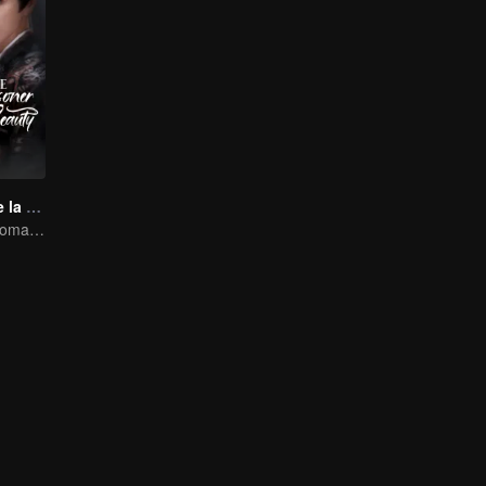
El Prisionero de la Belleza (English Ver.)
La Rivalidad y Romance de Song Zu'er y Liu Yuning