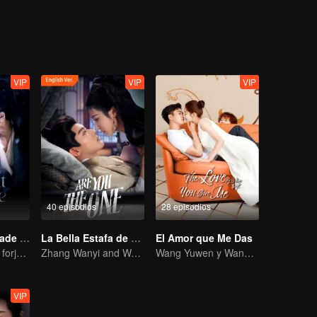
tiendo en problemas. Ella pensó que estaba sola en peligro, pero de 
rismo de Lu Lang derritieron aún más el corazón de Ming Shu. Los dos
iento y la lluvia, y finalmente confirmaron sus corazones y pasaron el
VIP
VIP
VIP
40 episodios
28 episodios
Búsqueda de Jade (Versión en Inglés)
La Bella Estafa de Amor (English Ver.)
El Amor que Me Das
Amor verdadero forjado en las llamas de la guerra
Zhang Wanyi and Wang Churan: hate me, marry me?
Wang Yuwen y Wang Ziqi vuelven a trabajar como pareja
VIP