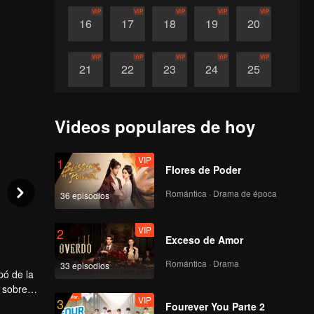
VIP
VIP
VIP
VIP
VIP
16
17
18
19
20
VIP
VIP
VIP
VIP
VIP
21
22
23
24
25
VIP
VIP
VIP
VIP
VIP
26
27
28
29
30
Videos populares de hoy
VIP
1
Flores de Poder
Romántica · Drama de época
36 episodios
VIP
2
Exceso de Amor
Romántica · Drama
33 episodios
pó de la
 sobre
VIP
3
 Sin
Fourever You Parte 2