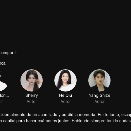
comentarios
compartir
oca
Wang Hongyi
Sherry
He Qiu
Yang Shize
or
Actor
Actor
Actor
cidentalmente de un acantilado y perdió la memoria. Por lo tanto, esca
a capital para hacer exámenes juntos. Habiendo siempre tenido dudas
l misterio, y inesperadamente obtuvo pistas sobre su experiencia de vida.