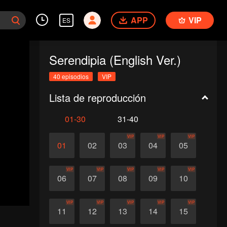
APP
VIP
ES
Serendipia (English Ver.)
40 episodios
VIP
Lista de reproducción
01-30
31-40
VIP
VIP
VIP
01
02
03
04
05
VIP
VIP
VIP
VIP
VIP
06
07
08
09
10
VIP
VIP
VIP
VIP
VIP
11
12
13
14
15
ar