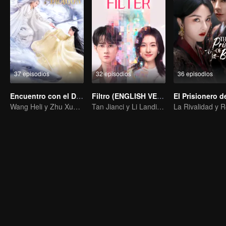
37 episodios
32 episodios
36 episodios
Encuentro con el Dragón
Filtro (ENGLISH VER.)
Wang Heli y Zhu Xudan interpretan el amor de cuatro vidas.
Tan Jianci y Li Landi: Una "vida de mil facetas"