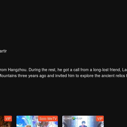
rtir
om Hangzhou. During the rest, he got a call from a long-lost friend, L
ountains three years ago and invited him to explore the ancient relics 
id waterfall and amazing divine tree… At the meantime, mysterious Zha
VIP
Solo WeTV
VIP