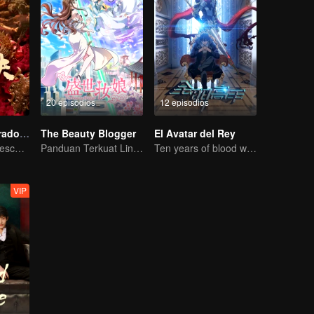
20 episodios
12 episodios
El Talismán Dorado: La Tumba Estelar
The Beauty Blogger
El Avatar del Rey
La Arriesgada Descodificación de Hu Bayi
Panduan Terkuat Lintas Dimensi
Ten years of blood writing esports brilliant
VIP