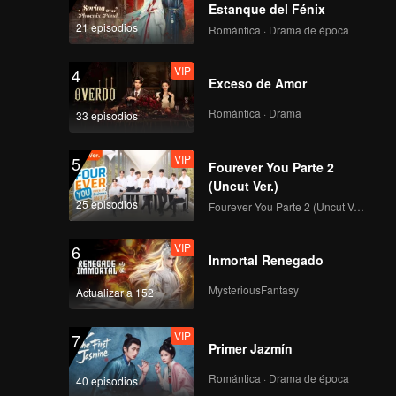
Estanque del Fénix
21 episodios
Romántica · Drama de época
VIP
4
Exceso de Amor
Romántica · Drama
33 episodios
VIP
5
Fourever You Parte 2
(Uncut Ver.)
25 episodios
Fourever You Parte 2 (Uncut Ver.)
VIP
6
Inmortal Renegado
MysteriousFantasy
Actualizar a 152
VIP
7
Primer Jazmín
Romántica · Drama de época
40 episodios