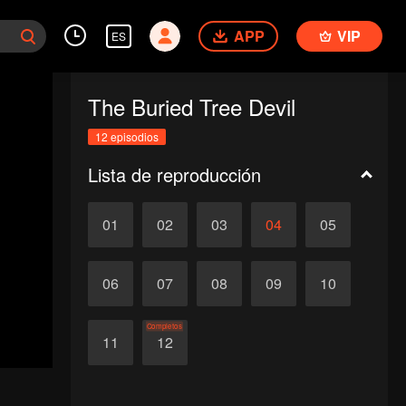
APP
VIP
ES
The Buried Tree Devil
12 episodios
Lista de reproducción
01
02
03
04
05
06
07
08
09
10
Completos
11
12