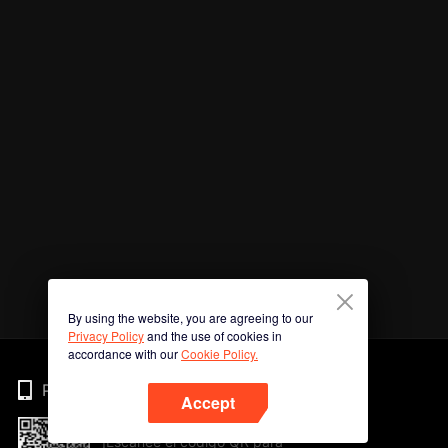
By using the website, you are agreeing to our
Privacy Policy
and the use of cookies in
accordance with our
Cookie Policy.
Phone
Accept
¡Escanee el código QR para