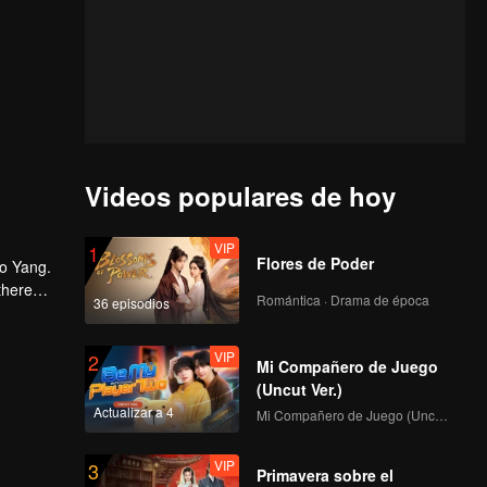
Videos populares de hoy
VIP
1
Flores de Poder
ao Yang.
there
Romántica · Drama de época
36 episodios
ng Qiling
VIP
2
Mi Compañero de Juego
(Uncut Ver.)
Actualizar a 4
Mi Compañero de Juego (Uncut Ver.)
VIP
3
Primavera sobre el