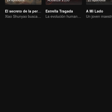
El secreto de la perla perdida
Estrella Tragada
A Mi Lado
Xiao Shunyao busca un tesoro para romper la maldición de sangre
La evolución humana es la única respuesta.