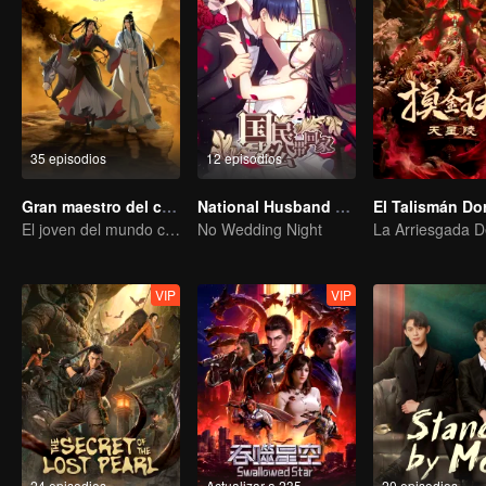
35 episodios
12 episodios
Gran maestro del cultivo demoníaco
National Husband Bring Home SS1
El joven del mundo celestial erradica males por el pueblo
No Wedding Night
VIP
VIP
24 episodios
Actualizar a 235
20 episodios