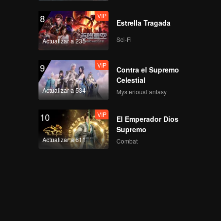
VIP
8
Estrella Tragada
Sci-Fi
Actualizar a 235
VIP
9
Contra el Supremo
Celestial
Actualizar a 534
MysteriousFantasy
VIP
10
El Emperador Dios
Supremo
Actualizar a 611
Combat