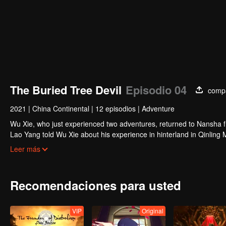
The Buried Tree Devil
Episodio 04
compa
2021
|
China Continental
|
12 episodios
|
Adventure
Wu Xie, who just experienced two adventures, returned to Nansha fr
Lao Yang told Wu Xie about his experience in hinterland in Qinling M
again. In Qinling Mountains, they saw giant Zheluo Salmon, splend
Leer más
was helping Wu Xie secretly.
Recomendaciones para usted
VIP
Original