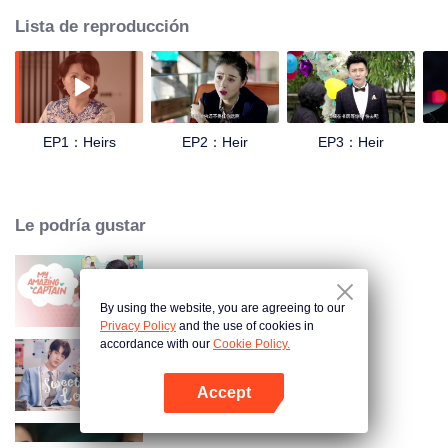
Lista de reproducción
EP1：Heirs
EP2：Heir
EP3：Heir
Le podría gustar
Mi Capitán Increíble
By using the website, you are agreeing to our
Privacy Policy
and the use of cookies in
accordance with our
Cookie Policy.
Dulce primer amor
Accept
Abrir App