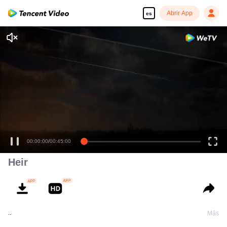
Abrir App
es
00:00:00
/
00:45:00
Heir
..
Más