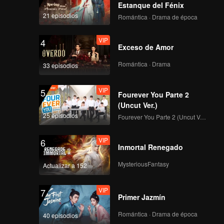
Estanque del Fénix
21 episodios
VIP
Romántica · Drama de época
EP67: Lucha Romper
Esfera S5
VIP
4
Exceso de Amor
Romántica · Drama
33 episodios
VIP
EP68: Lucha Romper
Esfera S5
VIP
5
Fourever You Parte 2
(Uncut Ver.)
25 episodios
VIP
Fourever You Parte 2 (Uncut Ver.)
EP69: Lucha Romper
Esfera S5
VIP
6
Inmortal Renegado
MysteriousFantasy
Actualizar a 152
VIP
EP70: Lucha Romper
Esfera S5
VIP
7
Primer Jazmín
Romántica · Drama de época
40 episodios
VIP
EP71: Lucha Romper