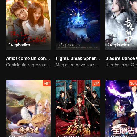
24 episodios
12 episodios
24 episodios
Amor como un contrato
Fights Break Sphere S3
Cenicienta regresa a la alta sociedad y encuentra el amor con el presidente
Magic fire have surrendered! Xiao Yan mastered the fighting skill——Buddha anger Lotus!
VIP
VIP
Sol
480 episodios
25 episodios
12 episodios