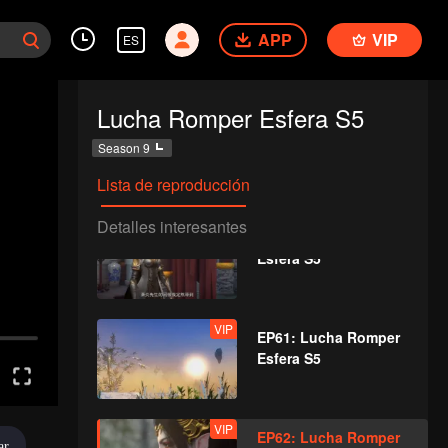
VIP
EP58: Lucha Romper
APP
VIP
ES
Esfera S5
Lucha Romper Esfera S5
VIP
EP59: Lucha Romper
Season 9
Esfera S5
Lista de reproducción
Detalles interesantes
VIP
EP60: Lucha Romper
Esfera S5
VIP
EP61: Lucha Romper
Esfera S5
VIP
EP62: Lucha Romper