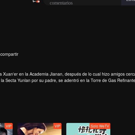
compartir
a Xuan'er en la Academia Jianan, después de lo cual hizo amigos cerc
 la Secta Yunlan por su padre, se adentró en la Torre de Gas Refinant
 personal...
VIP
VIP
Solo WeTV