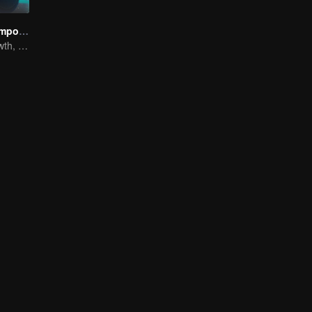
El Mago de Tiempo Completo Temporada 1
The Way to Growth, Encouragement and Self-improvement