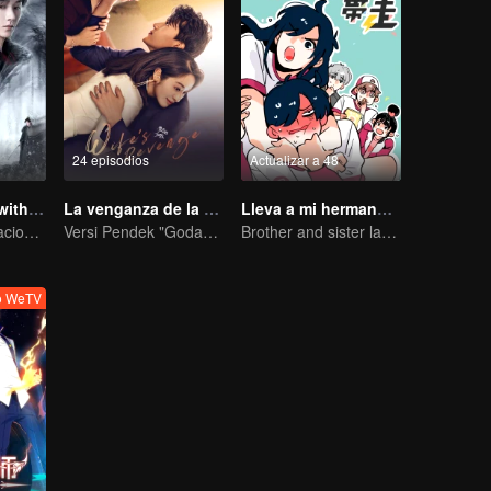
24 episodios
Actualizar a 48
Blade's Dance with You
La venganza de la esposa
Lleva a mi hermano lejos
Una Asesina Graciosa Persigue el Corazón del Príncipe
Versi Pendek "Godaan Pulang"
Brother and sister laugh so hard everyday.
o WeTV