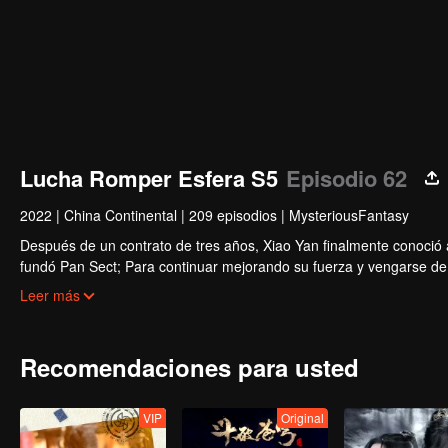
Lucha Romper Esfera S5
Episodio 62
2022
|
China Continental
|
209 episodios
|
MysteriousFantasy
Después de un contrato de tres años, Xiao Yan finalmente conoció 
fundó Pan Sect; Para continuar mejorando su fuerza y ​​vengarse de
Ardiente del Cielo para devorar al Corazón Caído Yan con su riesgo
Leer más
Recomendaciones para usted
VIP
Original