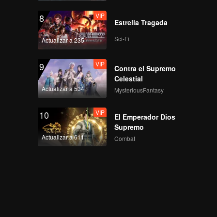
Esfera S5
VIP
8
Estrella Tragada
Sci-Fi
Actualizar a 235
VIP
EP72: Lucha Romper
Esfera S5
VIP
9
Contra el Supremo
Celestial
Actualizar a 534
VIP
MysteriousFantasy
EP73: Lucha Romper
Esfera S5
VIP
10
El Emperador Dios
Supremo
Actualizar a 611
VIP
Combat
EP74: Lucha Romper
Esfera S5
VIP
EP75: Lucha Romper
Esfera S5