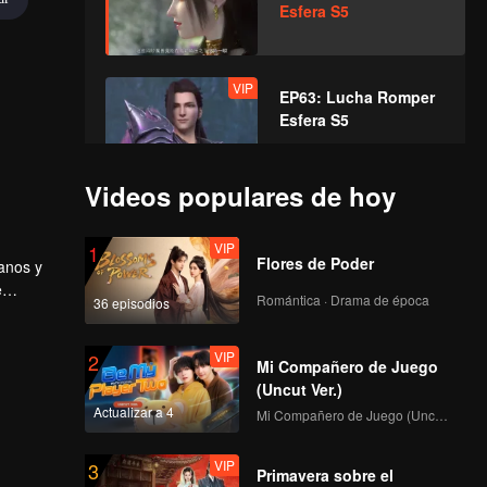
Esfera S5
VIP
EP63: Lucha Romper
Esfera S5
Videos populares de hoy
VIP
EP64: Lucha Romper
Esfera S5
VIP
1
Flores de Poder
anos y
e
Romántica · Drama de época
36 episodios
VIP
EP65: Lucha Romper
Esfera S5
VIP
2
Mi Compañero de Juego
(Uncut Ver.)
Actualizar a 4
VIP
Mi Compañero de Juego (Uncut Ver.)
EP66: Lucha Romper
Esfera S5
VIP
3
Primavera sobre el