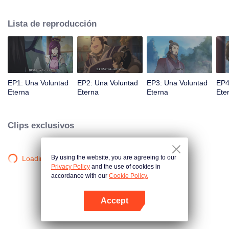
la iluminación lo golpea muchas veces hasta que conoce al Guía, el Maestro
Li Qinghou... Un anime chino bien hecho sobre el cultivo de la inmortalidad
Lista de reproducción
con numerosas tramas divertidas. Ven a verlo para llenar tu verano de
alegría.
EP1: Una Voluntad
EP2: Una Voluntad
EP3: Una Voluntad
EP4
Eterna
Eterna
Eterna
Ete
Clips exclusivos
By using the website, you are agreeing to our
Loading…
Privacy Policy
and the use of cookies in
accordance with our
Cookie Policy.
Accept
Abrir App