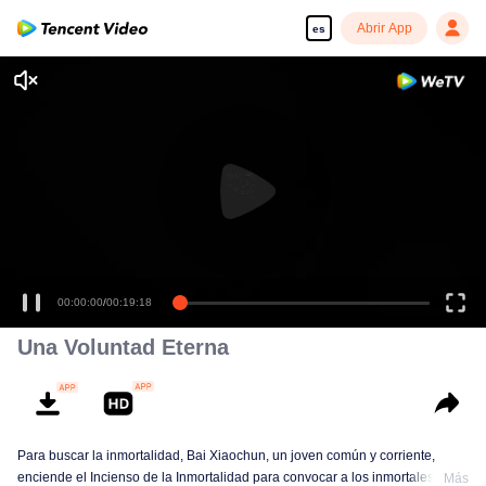
Abrir App
es
00:00:00
/
00:19:18
Una Voluntad Eterna
Para buscar la inmortalidad, Bai Xiaochun, un joven común y corriente,
enciende el Incienso de la Inmortalidad para convocar a los inmortales. Pero
Más