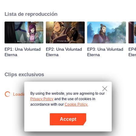
la iluminación lo golpea muchas veces hasta que conoce al Guía, el Maestro
Li Qinghou... Un anime chino bien hecho sobre el cultivo de la inmortalidad
Lista de reproducción
con numerosas tramas divertidas. Ven a verlo para llenar tu verano de
alegría.
EP1: Una Voluntad
EP2: Una Voluntad
EP3: Una Voluntad
EP4
Eterna
Eterna
Eterna
Ete
Clips exclusivos
By using the website, you are agreeing to our
Loading…
Privacy Policy
and the use of cookies in
accordance with our
Cookie Policy.
Accept
Abrir App