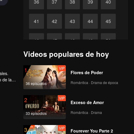
36
37
38
39
40
41
42
43
44
45
46
47
48
49
50
Videos populares de hoy
51
52
53
54
55
VIP
1
Flores de Poder
ales.
56
57
58
59
60
o de la
Romántica · Drama de época
36 episodios
VIP
2
Exceso de Amor
Romántica · Drama
33 episodios
VIP
3
Fourever You Parte 2