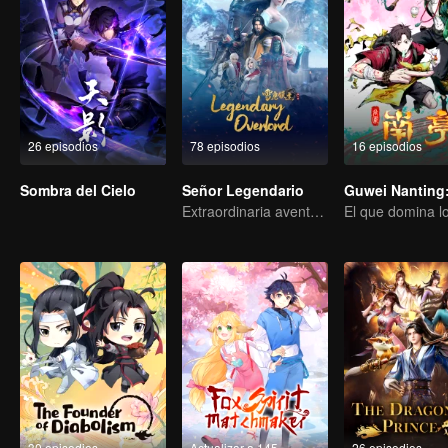
26 episodios
78 episodios
16 episodios
Sombra del Cielo
Señor Legendario
Extraordinaria aventura, una adolescente renacida de la adversidad.
30 episodios
Actualizar a 145
26 episodios