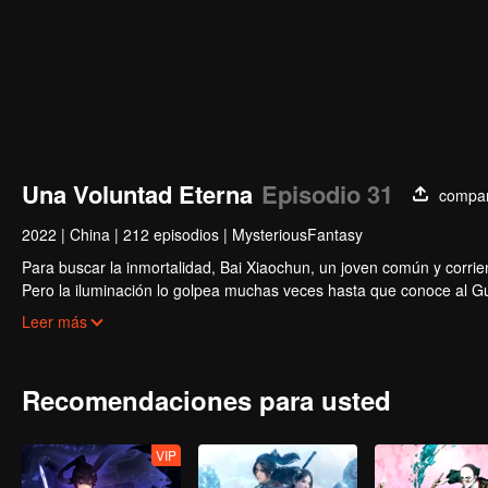
Una Voluntad Eterna
Episodio 31
compar
2022
|
China
|
212 episodios
|
MysteriousFantasy
Para buscar la inmortalidad, Bai Xiaochun, un joven común y corrien
Pero la iluminación lo golpea muchas veces hasta que conoce al Guí
inmortalidad con numerosas tramas divertidas. Ven a verlo para llen
Leer más
Recomendaciones para usted
VIP