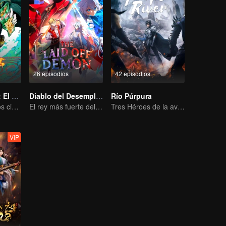
26 episodios
42 episodios
Guwei Nanting: El Elegido
Diablo del Desempleo
Río Púrpura
El que domina los cielos — ¡Que comience la batalla!
El rey más fuerte del inframundo más competitivo
Tres Héroes de la aventura de Zichuan en el Continente Xichuan
VIP