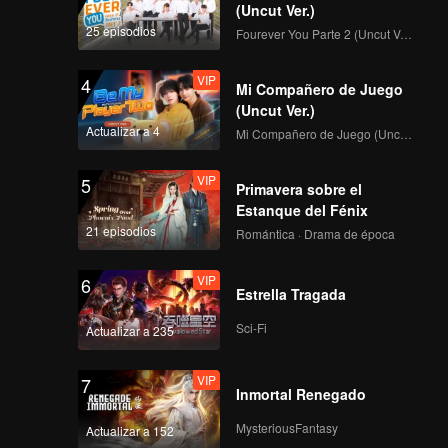
(Uncut Ver.)
25 episodios
Fourever You Parte 2 (Uncut Ver.)
VIP
4
Mi Compañero de Juego
(Uncut Ver.)
Actualizar a 4
Mi Compañero de Juego (Uncut Ver.)
VIP
5
Primavera sobre el
Estanque del Fénix
21 episodios
Romántica · Drama de época
VIP
6
Estrella Tragada
Sci-Fi
Actualizar a 235
VIP
7
Inmortal Renegado
MysteriousFantasy
Actualizar a 152