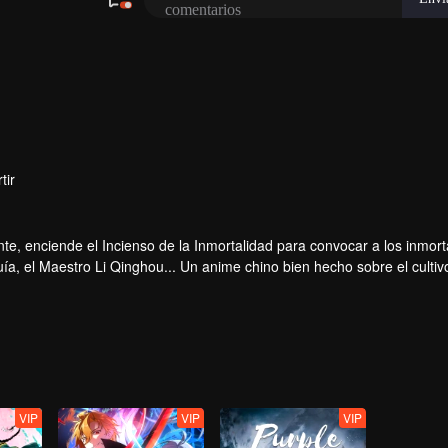
tir
te, enciende el Incienso de la Inmortalidad para convocar a los inmort
a, el Maestro Li Qinghou... Un anime chino bien hecho sobre el cultiv
ar tu verano de alegría.
VIP
VIP
VIP