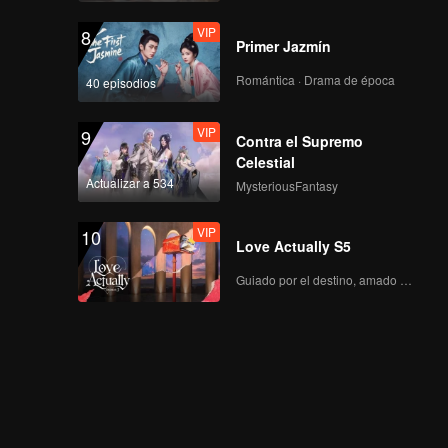
VIP
8
Primer Jazmín
Romántica · Drama de época
40 episodios
VIP
9
Contra el Supremo
Celestial
Actualizar a 534
MysteriousFantasy
VIP
10
Love Actually S5
Guiado por el destino, amado con el corazón.