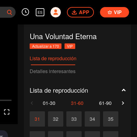
APP
VIP
ES
Una Voluntad Eterna
Actualizar a 170
VIP
Lista de reproducción
Detalles interesantes
Lista de reproducción
01-30
31-60
61-90
91-1
31
32
33
34
35