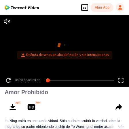
Abrir App
es
Disfruta de series en alta definición y sin interrupciones
00:00:00
/
00:09:08
Amor Prohibido
Lu Ning entró en un mundo virtual. Sólo pudo descubrir la verdad sobre la
muerte de su padre obteniendo el chip de Ye Wuming, el mejor asesino del
Más