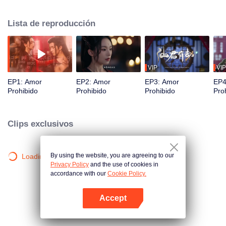
Clan Xuanling. Sin embargo, el chip se revelaría cuando el estado de ánimo
de Ye Wuming fluctuara, por lo que Lu Ning tuvo que mover a Ye Wuming.
Lista de reproducción
Desafortunadamente, la identidad que usó Lu Ning fue Hei Lian, quien
causó la vida miserable de Ye Wuning durante miles de años.
VIP
VIP
EP1: Amor
EP2: Amor
EP3: Amor
EP4
Prohibido
Prohibido
Prohibido
Pro
Clips exclusivos
By using the website, you are agreeing to our
Loading…
Privacy Policy
and the use of cookies in
accordance with our
Cookie Policy.
Accept
Abrir App