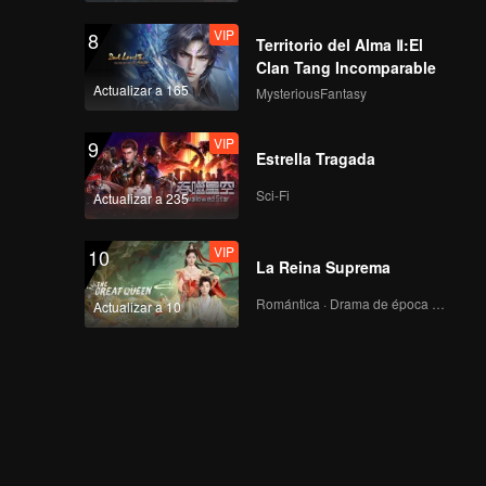
VIP
8
Territorio del Alma Ⅱ:El
Clan Tang Incomparable
Actualizar a 165
MysteriousFantasy
VIP
9
Estrella Tragada
Sci-Fi
Actualizar a 235
VIP
10
La Reina Suprema
Romántica · Drama de época · Fantasía
Actualizar a 10