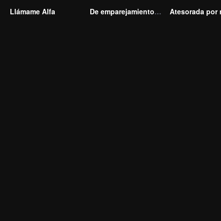
Llámame Alfa
De emparejamiento fallido a matrimonio relámpago: Mi magnate trillonario