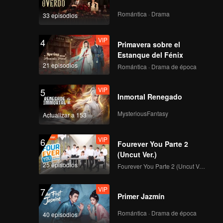
Romántica · Drama
33 episodios
VIP
4
Primavera sobre el
Estanque del Fénix
21 episodios
Romántica · Drama de época
VIP
5
Inmortal Renegado
MysteriousFantasy
Actualizar a 153
VIP
6
Fourever You Parte 2
(Uncut Ver.)
25 episodios
Fourever You Parte 2 (Uncut Ver.)
VIP
7
Primer Jazmín
Romántica · Drama de época
40 episodios