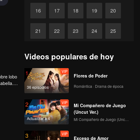
16
17
18
19
20
21
22
23
24
25
26
27
28
29
30
Videos populares de hoy
VIP
1
Flores de Poder
bre lobo
abella.
Romántica · Drama de época
36 episodios
tonces,
ta, ha
VIP
2
Mi Compañero de Juego
(Uncut Ver.)
Actualizar a 4
Mi Compañero de Juego (Uncut Ver.)
VIP
3
Exceso de Amor