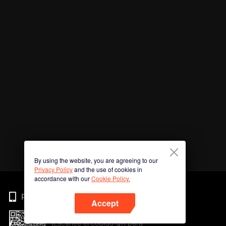
By using the website, you are agreeing to our
Privacy Policy
and the use of cookies in
accordance with our
Cookie Policy.
Phone
Accept
¡Escanee el código QR para