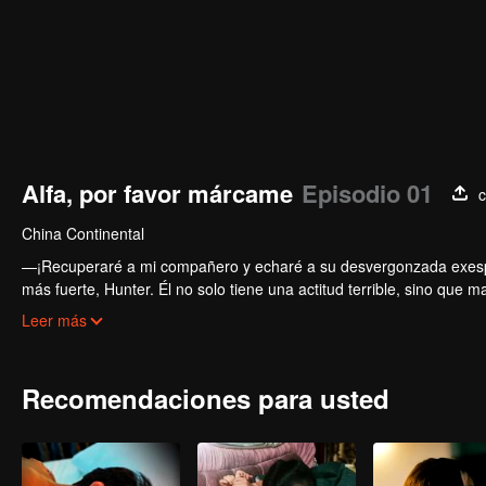
Alfa, por favor márcame
Episodio 01
c
China Continental
—¡Recuperaré a mi compañero y echaré a su desvergonzada exespo
más fuerte, Hunter. Él no solo tiene una actitud terrible, sino que
Sin embargo, los sucesivos actos de protección de Hunter y la revel
Leer más
ella nota a una extraña mujer encapuchada que le resulta sospech
regresado misteriosamente de la tumba!
Recomendaciones para usted