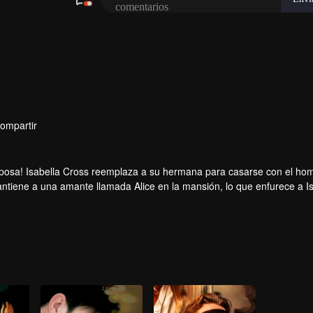
ompartir
sa! Isabella Cross reemplaza a su hermana para casarse con el hom
 mantiene a una amante llamada Alice en la mansión, lo que enfurece a Is
ación de su pasado suavizaron la actitud de Isabella hacia él. Pero en
osa. ¡Pronto descubre que la exesposa de Hunter, supuestamente muer