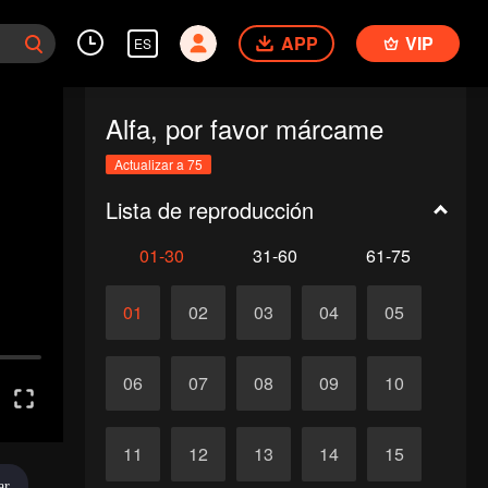
APP
VIP
ES
Alfa, por favor márcame
Actualizar a 75
Lista de reproducción
01-30
31-60
61-75
01
02
03
04
05
06
07
08
09
10
11
12
13
14
15