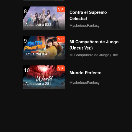
VIP
8
Contra el Supremo
Celestial
Actualizar a 533
MysteriousFantasy
VIP
9
Mi Compañero de Juego
(Uncut Ver.)
Actualizar a 4
Mi Compañero de Juego (Uncut Ver.)
VIP
10
Mundo Perfecto
MysteriousFantasy
Actualizar a 281