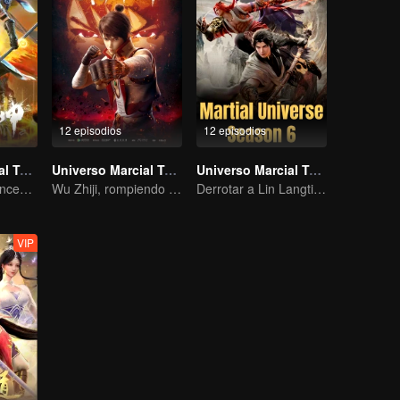
12 episodios
12 episodios
Universo Marcial Temporada 3
Universo Marcial Temporada 1
Universo Marcial Temporada 6
El Retorno del Ancestro Marcial
Wu Zhiji, rompiendo el cielo, moviendo el firmamento y la tierra.
Derrotar a Lin Langtian, alzándose como campeón.
VIP