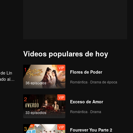
Videos populares de hoy
VIP
1
Flores de Poder
 de Lin
ado al
Romántica · Drama de época
36 episodios
VIP
2
Exceso de Amor
Romántica · Drama
33 episodios
VIP
3
Fourever You Parte 2