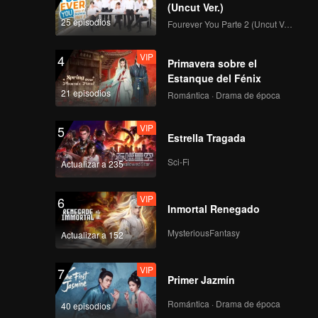
(Uncut Ver.)
25 episodios
Fourever You Parte 2 (Uncut Ver.)
VIP
4
Primavera sobre el
Estanque del Fénix
21 episodios
Romántica · Drama de época
VIP
5
Estrella Tragada
Sci-Fi
Actualizar a 235
VIP
6
Inmortal Renegado
MysteriousFantasy
Actualizar a 152
VIP
7
Primer Jazmín
Romántica · Drama de época
40 episodios