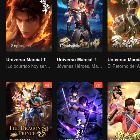
12 episodios
12 episodios
12 episodios
Universo Marcial Temporada 5
Universo Marcial Temporada 2
¡Lo ocurrido hoy será devuelto cien veces más!
Jóvenes Héroes, Maestros Marciales Forjan el Destino
VIP
VIP
26 episodios
26 episodios
60 episodios