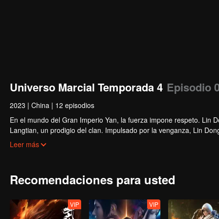
Universo Marcial Temporada 4
Episodio 
2023
|
China
|
12 episodios
En el mundo del Gran Imperio Yan, la fuerza impone respeto. Lin Do
Langtian, un prodigio del clan. Impulsado por la venganza, Lin Dong
descubrir un misterioso talismán, desentrañando un destino inimag
Leer más
Recomendaciones para usted
VIP
VIP