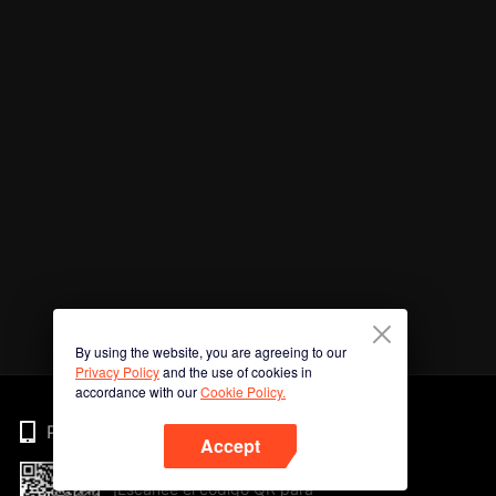
By using the website, you are agreeing to our
Privacy Policy
and the use of cookies in
accordance with our
Cookie Policy.
Phone
Accept
¡Escanee el código QR para