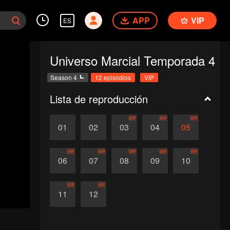
APP
VIP
ES
Universo Marcial Temporada 4
Season 4
12 episodios
VIP
Lista de reproducción
VIP
VIP
VIP
01
02
03
04
05
VIP
VIP
VIP
VIP
VIP
06
07
08
09
10
VIP
VIP
11
12