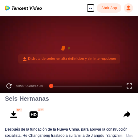
Abrir App
es
00:00:00
/
00:45:30
Seis Hermanas
Después de la fundación de la Nueva China, para apoyar la construcción
socialista, He Changsheng trasladó a su familia de Jiangdu, Yangzhou, a
Más