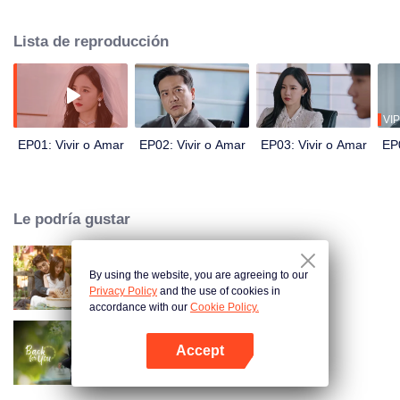
sistemas opuestos, deben derrotarse entre sí para regresar a la realidad.
Mientras luchan, comienzan a enamorarse el uno del otro. ¿Podrán
Lista de reproducción
reescribir las reglas del sistema y encontrar una salida?
VIP
EP01: Vivir o Amar
EP02: Vivir o Amar
EP03: Vivir o Amar
EP0
Le podría gustar
By using the website, you are agreeing to our
Amor como un contrato
Privacy Policy
and the use of cookies in
accordance with our
Cookie Policy.
Accept
Regreso por ti
Abrir App