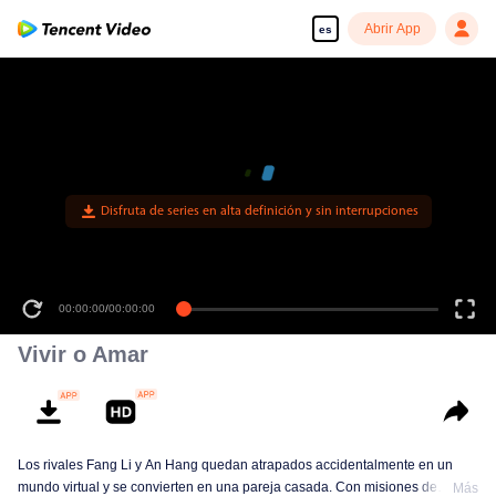
Abrir App
es
Disfruta de series en alta definición y sin interrupciones
00:00:00
/
00:35:36
Vivir o Amar
Los rivales Fang Li y An Hang quedan atrapados accidentalmente en un
mundo virtual y se convierten en una pareja casada. Con misiones de
Más