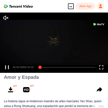
Abrir App
es
00:00:00
/
00:33:20
Amor y Espada
La historia sigue al misterioso maestro de artes marciales Yan Shao, quien
salva a Rong Shukuang, una espadachín que perdió la memoria después
Más