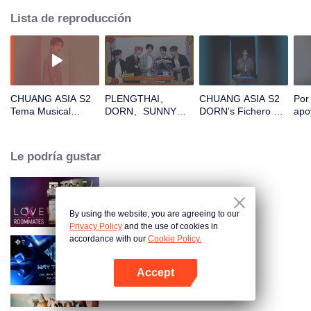
Lista de reproducción
CHUANG ASIA S2
PLENGTHAI、
CHUANG ASIA S2
Por
Tema Musical
DORN、SUNNY、
DORN's Fichero de
apo
DORN Enfoque
PEANUT、
Entrada al
CHU
Cámara
SICHEN¡Abre el
Campamento
paquete rojo para el
Le podría gustar
Año Nuevo chino!
¡Seamos juntos
testigos de la
suerte!
LOVE(X): Roommates
By using the website, you are agreeing to our
Privacy Policy
and the use of cookies in
accordance with our
Cookie Policy.
Way To You
Accept
Abrir App