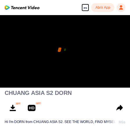
Abrir App
es
CHUANG ASIA S2 DORN
Hi I'm DORN from CHUANG ASIA S2. SEE THE WORLD, FIND MYSELF!
Más