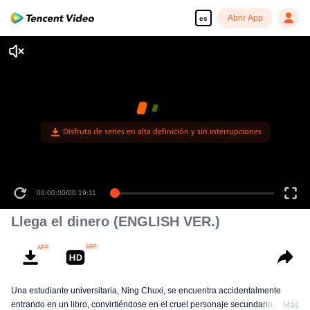
Abrir App
es
Disfruta de series en alta definición y sin interrupciones
00:00:00
/
00:19:11
Llega el dinero (ENGLISH VER.)
Una estudiante universitaria, Ning Chuxi, se encuentra accidentalmente
entrando en un libro, convirtiéndose en el cruel personaje secundario, la
Más