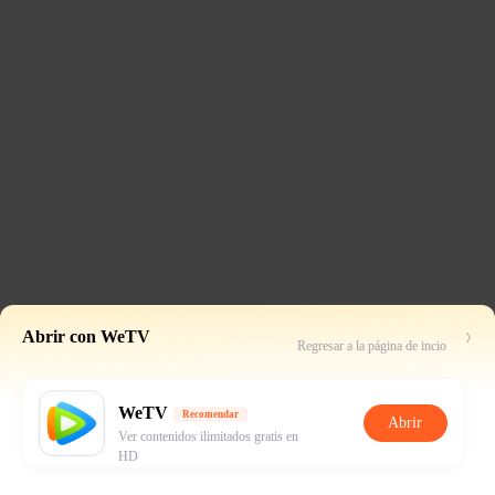
Abrir con WeTV
Regresar a la página de incio
WeTV
Recomendar
Abrir
Ver contenidos ilimitados gratis en
HD