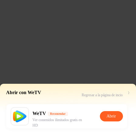
Abrir con WeTV
Regresar a la página de incio
WeTV
Recomendar
Abrir
Ver contenidos ilimitados gratis en
HD