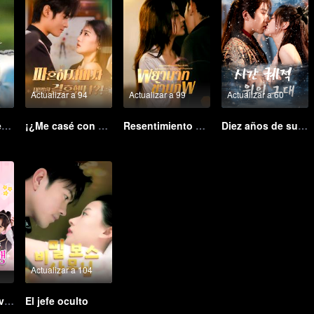
Actualizar a 94
Actualizar a 99
Actualizar a 60
La identidad secreta del vendedor callejero
¡¿Me casé con un magnate justo después de romper el compromiso?! (Ver. Coreana)
Resentimiento a través de los mundos
Diez años de sueños – ¿Nos encontraremos de nuevo?
Actualizar a 104
Divorcio a la inversa (Ver. Coreana)
El jefe oculto