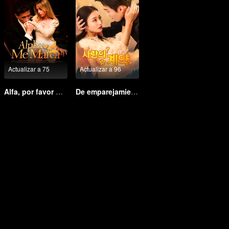
Actualizar a 75
Actualizar a 96
Alfa, por favor márcame
De emparejamiento fallido a matrimonio relámpago: Mi magnate trillonario