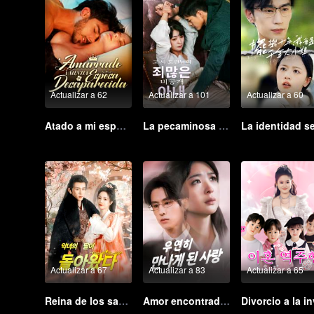
Actualizar a 62
Actualizar a 101
Actualizar a 60
Atado a mi esposa desaparecida
La pecaminosa esposa secreta del Maestro Go (Ver. Coreana)
Actualizar a 67
Actualizar a 83
Actualizar a 65
Reina de los sanadores (Ver. Coreana)
Amor encontrado por casualidad (Ver. Coreana)