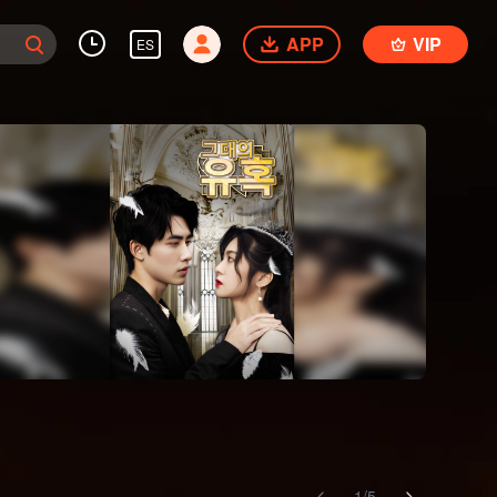
APP
VIP
ES
1
/
5