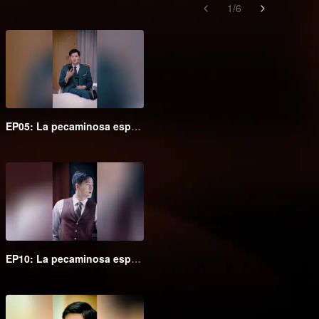
1
/
6
EP05: La pecaminosa esposa secreta del Maestro Go (Ver. Coreana)
EP10: La pecaminosa esposa secreta del Maestro Go (Ver. Coreana)