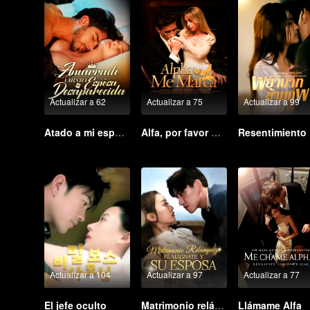
Actualizar a 62
Actualizar a 75
Actualizar a 99
Atado a mi esposa desaparecida
Alfa, por favor márcame
Re
Actualizar a 104
Actualizar a 97
Actualizar a 77
El jefe oculto
Matrimonio relámpago: El magnate y su esposa
Llámame Alfa