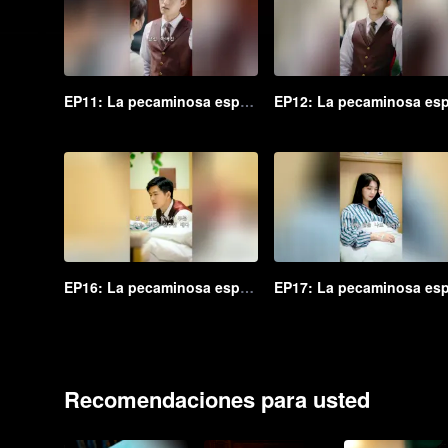
EP11: La pecaminosa esposa secreta del Maestro Go (Ver. Coreana)
EP16: La pecaminosa esposa secreta del Maestro Go (Ver. Coreana)
Recomendaciones para usted