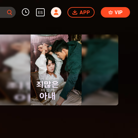
APP
VIP
ES