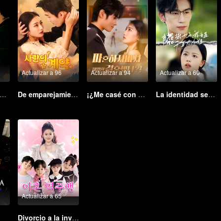
Actualizar a 96
Actualizar a 94
Actualizar a 60
sentimiento a través de los mundos
De emparejamiento fallido a matrimonio relámpago: Mi magnate trillonario
¡¿Me casé con un magnate justo después de romper el compromiso?! (Ver. Coreana)
La identidad secreta del vendedor callejero
Actualizar a 65
Divorcio a la inversa (Ver. Coreana)