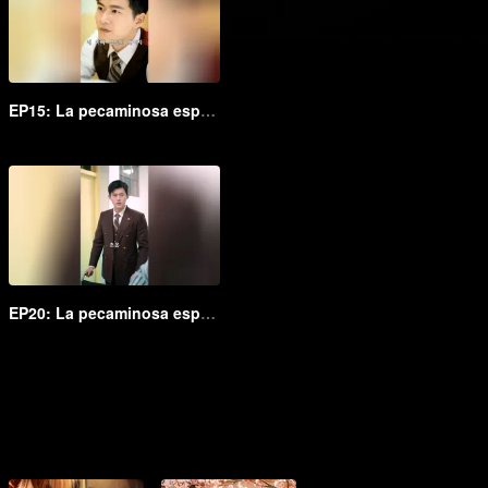
EP15: La pecaminosa esposa secreta del Maestro Go (Ver. Coreana)
EP20: La pecaminosa esposa secreta del Maestro Go (Ver. Coreana)