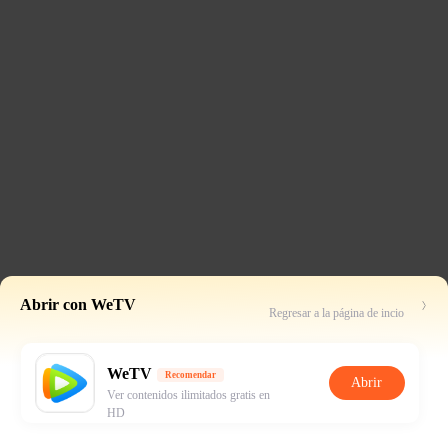
Abrir con WeTV
Regresar a la página de incio
WeTV
Recomendar
Abrir
Ver contenidos ilimitados gratis en
HD