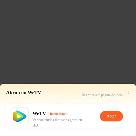
Abrir con WeTV
Regresar a la página de incio
WeTV
Recomendar
Abrir
Ver contenidos ilimitados gratis en
HD