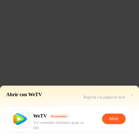
Abrir con WeTV
Regresar a la página de incio
WeTV
Recomendar
Abrir
Ver contenidos ilimitados gratis en
HD