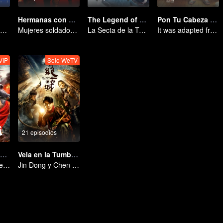
Hermanas con Armas
The Legend of Grave Keepers
Pon Tu Cabeza En Mi Hombro
Kamu Tak Mengerti, Ini Juga Cinta
Mujeres soldados erradicando la delincuencia
La Secta de la Tumba: Una Saga de Artes Marciales
It was adapted from the same series of novels as "A Love so Beautiful"
VIP
Solo WeTV
21 episodios
Por mi patria: Sangre y honor
Vela en la Tumba: Ciudad Misteriosa
Un Juramento de Sangre para Defender la Patria
Jin Dong y Chen Qiaoen comienzaron una aventura