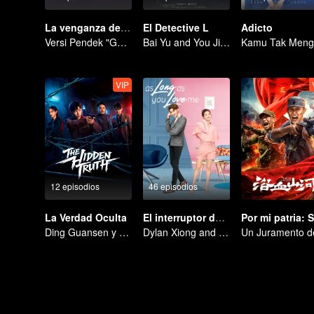
La venganza de la esposa
El Detective L
Adicto
Versi Pendek "Godaan Pulang"
Bai Yu and You Jingru Became the super detective
VIP
12 episodios
46 episodios
La Verdad Oculta
El interruptor del amor
Ding Guansen y Yin Xiaotian protagonizan este intenso thriller criminal centrado en un caso sin resolver enterrado en el tiempo.
Dylan Xiong and Lai Yumeng's sweet love story