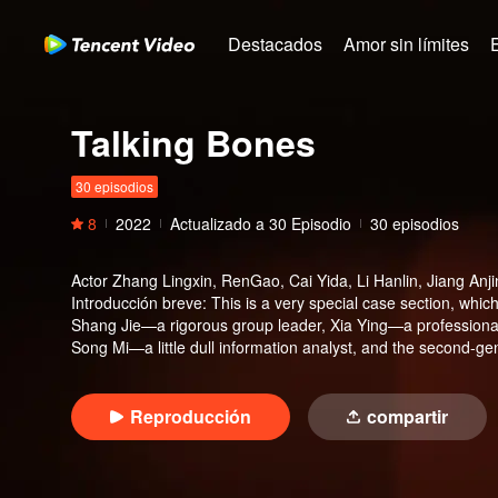
Destacados
Amor sin límites
Talking Bones
30 episodios
8
2022
Actualizado a
30
Episodio
30 episodios
Actor
Zhang Lingxin, RenGao, Cai Yida, Li Hanlin, Jiang Anji
Introducción breve
:
This is a very special case section, which
Shang Jie—a rigorous group leader, Xia Ying—a professional 
Song Mi—a little dull information analyst, and the second-gen
work, they crack all kinds of unusual murder cases. At the fir
than three cities, and he kills people by making accident. T
a series of cases, which concludes the body fragment case 
Reproducción
compartir
couple of brother killer, both of them has strong Anti-recon