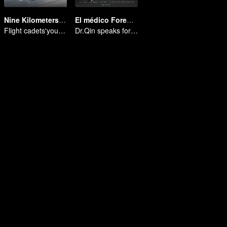
Nine Kilometers of Love
El médico Forense Dr. Qin: Supervivientes
Flight cadets'youth dream-driven journey
Dr.Qin speaks for the dead.