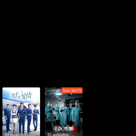
Solo WeTV
24 episodios
30 episodios