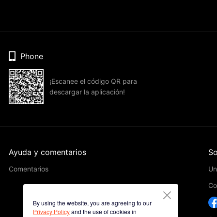
Phone
¡Escanee el código QR para
descargar la aplicación!
Ayuda y comentarios
So
Comentarios
Un
Co
By using the website, you are agreeing to our
Privacy Policy
and the use of cookies in