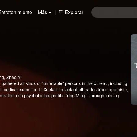
Entretenimiento
Más
|
Explorar
ng, Zhao Yi
 gathered all kinds of “unreliable” persons in the bureau, including
medical examiner, Li Xuekai—a jack-of-all-trades trace appraiser,
eration rich psychological profiler Ying Ming. Through jointing
st, they caught extremely vicious serial killer, who has fled more
he group won great fame after the case, and then, they also cracked
in South Mountain Park, the odd bloody case, and they captured a
naissance consciousness.