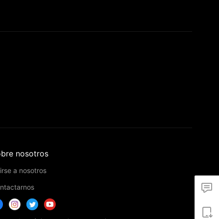
bre nosotros
irse a nosotros
ntactarnos