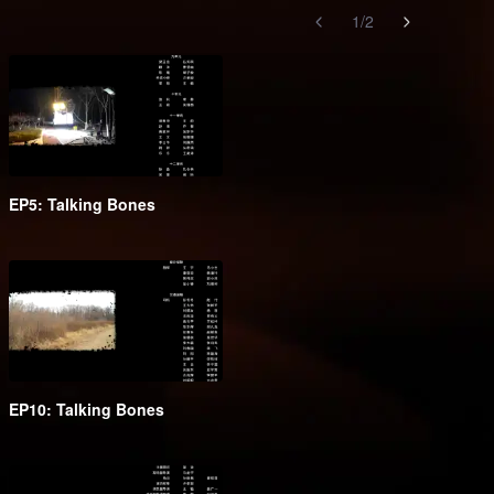
1
/
2
EP5: Talking Bones
EP10: Talking Bones