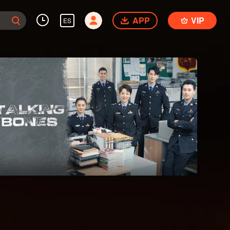
APP
VIP
ES