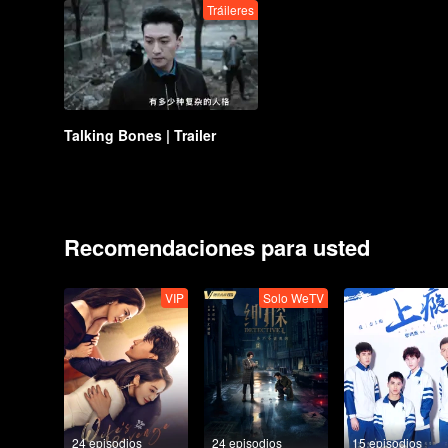
Tráileres
Talking Bones | Trailer
Recomendaciones para usted
VIP
Solo WeTV
24 episodios
24 episodios
15 episodios