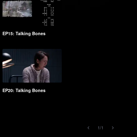
EP15: Talking Bones
EP20: Talking Bones
1
/
1