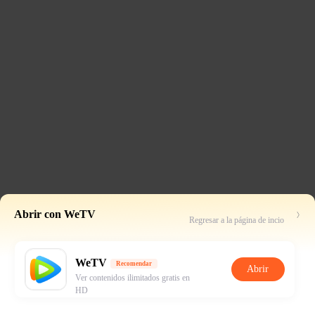
Abrir con WeTV
Regresar a la página de incio
WeTV
Recomendar
Abrir
Ver contenidos ilimitados gratis en
HD