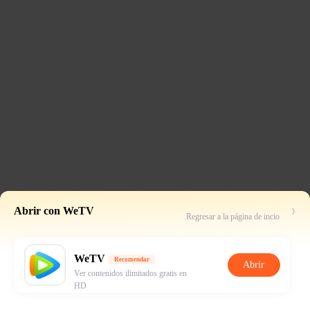
Abrir con WeTV
Regresar a la página de incio
WeTV
Recomendar
Abrir
Ver contenidos ilimitados gratis en
HD