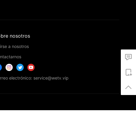
bre nosotros
irse a nosotros
ntactarnos
rreo electrónico: service@wetv.vip