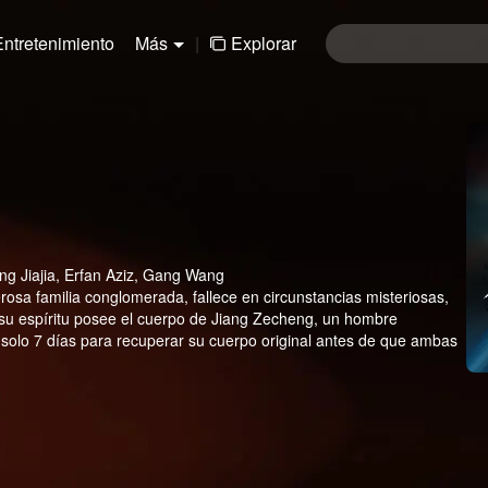
Entretenimiento
Más
|
Explorar
ng Jiajia, Erfan Aziz, Gang Wang
rosa familia conglomerada, fallece en circunstancias misteriosas,
, su espíritu posee el cuerpo de Jiang Zecheng, un hombre
 solo 7 días para recuperar su cuerpo original antes de que ambas
ucha contra el tiempo, desenterrando oscuros secretos,
orquestaron su caída. Lo que comenzó como el trágico final de
sticia y la verdad oculta bajo la riqueza y el poder.