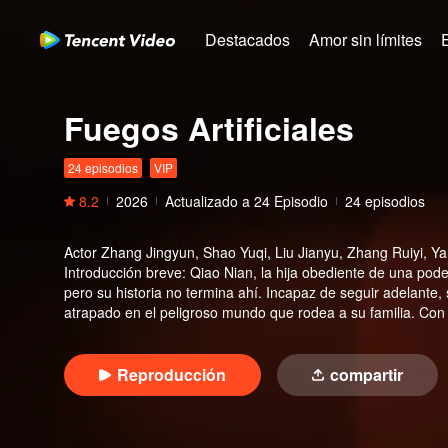
Destacados
Amor sin límites
Fuegos Artificiales
24 episodios
VIP
8.2
2026
Actualizado a
24
Episodio
24 episodios
Actor
Zhang Jingyun, Shao Yuqi, Liu Jianyu, Zhang Ruiyi, Ya
Introducción breve
:
Qiao Nian, la hija obediente de una pode
pero su historia no termina ahí. Incapaz de seguir adelante
atrapado en el peligroso mundo que rodea a su familia. Con
almas sean destruidas para siempre, la improbable pareja l
exponiendo enemigos ocultos y burlando a los villanos que 
una joven tranquila se convierte en una feroz batalla por la ju
Reproducción
compartir