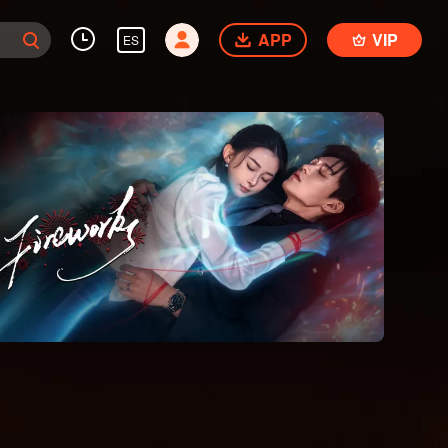
APP
VIP
ES