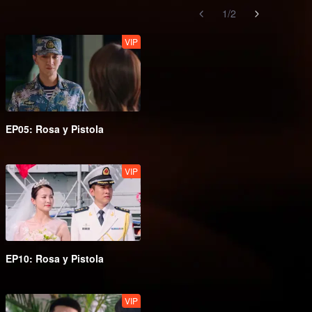
1
/
2
VIP
EP05: Rosa y Pistola
VIP
EP10: Rosa y Pistola
VIP