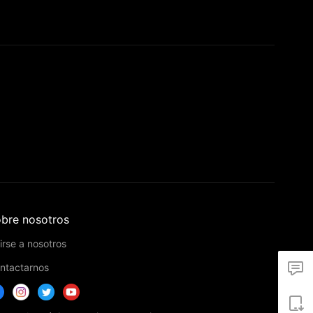
bre nosotros
irse a nosotros
ntactarnos