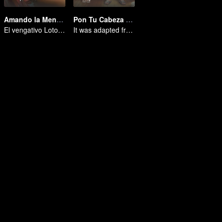
Amando la Mentira
Pon Tu Cabeza En Mi Hombro
El vengativo Loto Negro se enamora del joven maestro pícaro
It was adapted from the same series of novels as "A Love so Beautiful"