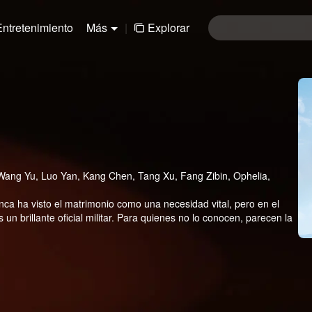
Entretenimiento
Más
|
Explorar
 Wang Yu, Luo Yan, Kang Chen, Tang Xu, Fang Zibin, Ophelia,
nca ha visto el matrimonio como una necesidad vital, pero en el
un brillante oficial militar. Para quienes no lo conocen, parecen la
ovedores, finalmente se enamoran. Mientras tanto, Lan Yangyang,
amente del apuesto oficial Zong Qing. Las diferencias
e conlleva amar a un soldado hacen dudar a las dos jóvenes. Pero
es, comienzan a comprender y admirar la fuerza y ​​la profundidad
 inquebrantables, las dos parejas caminan de la mano hacia el