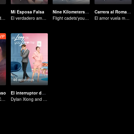
Mi Esposa Falsa
Nine Kilometers of Love
Carrera al Romance
Ella es su talón de Aquiles y su armadura.
El verdadero amor engendrado en el matrimonio sustituto
Flight cadets'youth dream-driven journey
El amor vuela más allá de las fronteras, la gloria unida como socios
VIP
46 episodios
aso
El interruptor del amor
Estrategias del Corazón
Dylan Xiong and Lai Yumeng's sweet love story