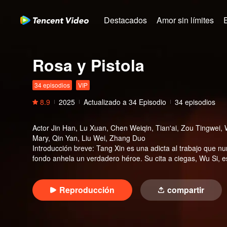
Destacados
Amor sin límites
Rosa y Pistola
34 episodios
VIP
8.9
2025
Actualizado a
34
Episodio
34 episodios
Actor
Jin Han, Lu Xuan, Chen Weiqin, Tian'ai, Zou Tingwei,
Mary, Qin Yan, Liu Wei, Zhang Duo
Introducción breve
:
Tang Xin es una adicta al trabajo que nu
fondo anhela un verdadero héroe. Su cita a ciegas, Wu Si, es 
pareja perfecta. Tras una serie de giros divertidos y conm
recién salida de la facultad de medicina, se enamora perdid
profesionales, los conflictos de valores y los sacrificios qu
Reproducción
compartir
tras conocer de verdad a la comunidad de esposas de militar
de ese amor, un amor más firme y resiliente. Con corazones
futuro, y las historias de amor dentro del cuartel continúan.