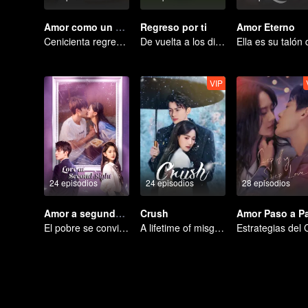
Amor como un contrato
Regreso por ti
Amor Eterno
Cenicienta regresa a la alta sociedad y encuentra el amor con el presidente
De vuelta a los dieciocho, para salvar a su musa blanca de luna
VIP
24 episodios
24 episodios
28 episodios
Amor a segunda vista
Crush
Amor Paso a P
El pobre se convierte en el CEO dominante y persigue a su primer amor.
A lifetime of misguided love entangled by fate