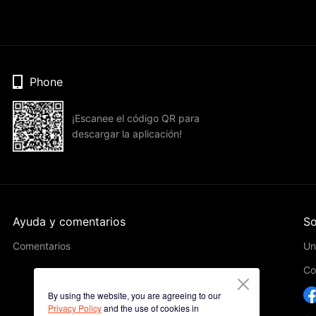
Phone
¡Escanee el código QR para
descargar la aplicación!
Ayuda y comentarios
So
Comentarios
Un
Co
By using the website, you are agreeing to our
Privacy Policy
and the use of cookies in