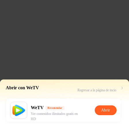
Abrir con WeTV
Regresar a la página de incio
WeTV
Recomendar
Abrir
Ver contenidos ilimitados gratis en
HD