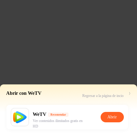
Abrir con WeTV
Regresar a la página de incio
WeTV
Recomendar
Abrir
Ver contenidos ilimitados gratis en
HD