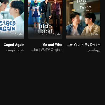
حلقة 13
حلقة 10
حلقة 10
Caged Again
Me and Who
I Saw You In My Dream
رومانسي
Me and Who | WeTV Original
خيال · كوميديا