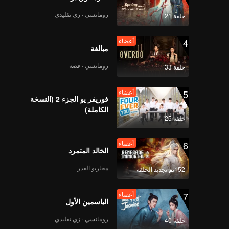
رى.
رومانسي · زي تقليدي
حلقة 21
أعضاء
Never Forget Your
4
أعضاء
Enemy | الحلقة 08
مبالغة
رومانسي · قصة
حلقة 33
5
أعضاء
فوريفر يو الجزء 2 (النسخة
الكاملة)
حلقة 25
6
أعضاء
الخالد المتمرد
محاربو القدر
152تم تجديد الحلقة
7
أعضاء
الياسمين الأول
رومانسي · زي تقليدي
حلقة 40