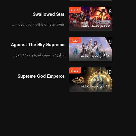
8
أعضاء
Swallowed Star
Human evolution is the only answer.
235تم تجديد الحلقة
9
أعضاء
Against The Sky Supreme
مبارزة بالسيف لمرة واحدة تشعر بالحرية
534تم تجديد الحلقة
10
أعضاء
Supreme God Emperor
611تم تجديد الحلقة