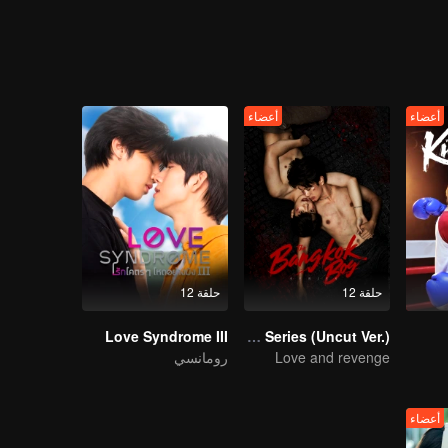
فسه السابق في المدرسة، الشخص الذي لم يرغب أبدًا في التعامل معه مرة أخ
مخفية بالظهور، إلى جانب سؤال لم يعد هانول قادرًا على تجنبه:
أعضاء
أعضاء
حلقة 12
حلقة 12
Love Syndrome III
The Bangkokboy Series (Uncut Ver.)
Love and revenge
رومانسي
أعضاء