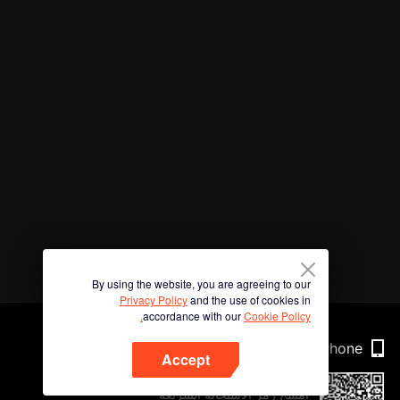
By using the website, you are agreeing to our
Privacy Policy
and the use of cookies in
accordance with our
Cookie Policy.
Phone
Accept
امسح رمز الاستجابة السريعة