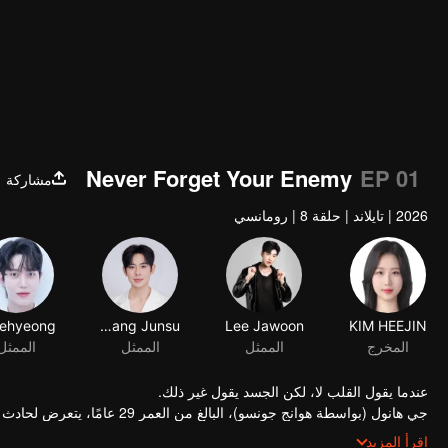
480P
1.0X
AR
Never Forget Your Enemy
EP 01
مشاركة
2026
|
تايلاند
|
حلقة 8
|
رومانسي
Hwang Junsu
Lee Jawoon
KIM HEEJIN
المخرج
الممثل
الممثل
الممثل
عندما يقول القلب لا، لكن الجسد يقول غير ذلك.
جي هانول (بواسطة هوانج جونسو)، البالغ من العمر 29 عامًا، يتعرض لحادث مفاجئ.
عندما يستيقظ، يكتشف أن ذكريات العشر سنوات الماضية قد اختفت تمامًا.
اقرأ المزيد