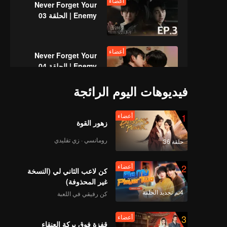
أعضاء
Never Forget Your
Enemy | الحلقة 03
أعضاء
Never Forget Your
Enemy | الحلقة 04
فيديوهات اليوم الرائجة
أعضاء
Never Forget Your
1
أعضاء
Enemy | الحلقة 05
زهور القوة
رومانسي · زي تقليدي
حلقة 36
أعضاء
Never Forget Your
2
أعضاء
Enemy | الحلقة 06
كن لاعب الثاني لي (النسخة
غير المحذوفة)
4تم تجديد الحلقة
كن رفيقي في اللعبة
أعضاء
Never Forget Your
3
أعضاء
Enemy | الحلقة 07
قفزة فوق بركة العنقاء