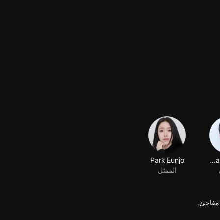
00:00:01
/
00:31:04
Park Eunjo
Oh Jaehyeong
الممثل