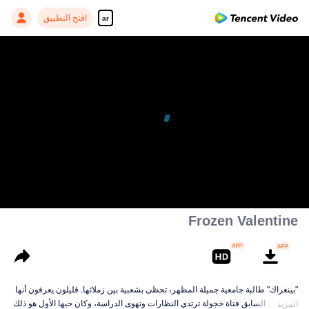
افتح التطبيق
ar
Frozen Valentine
"بينغراك" طالبة جامعية جميلة المظهر، تحظى بشعبية بين زملائها. قليلون يعرفون أنها
كانت في السابق فتاة خجولة ترتدي النظارات وتهوى الدراسة، وكان حبها الأول هو ذلك
المزيد