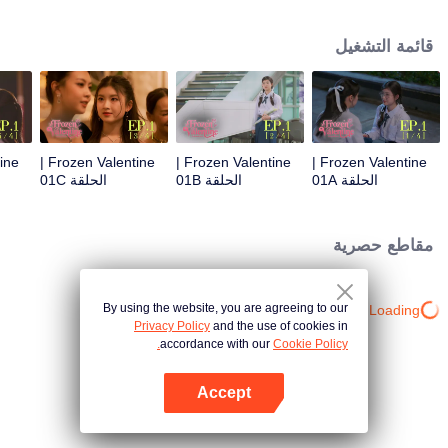
الطالب الأكبر سنًا المبهر لكنه بارد المشاعر. ثم تدخل القدر ليجمعها مرة أخرى بحبها
الأول "بي تشارم، البارد". أما بالنسبة لـ "بي تشارم"، فهي لا تعلم أن هذه الفتاة الجميلة
قائمة التشغيل
هي نفسها تلك الطفلة التي كانت ترتدي النظارات وتتبعها في كل مكان. فماذا سيكون
رأيها لو علمت أن هذه الفتاة كانت معجوبة بها بشدة في الماضي؟
Frozen Valentine |
Frozen Valentine |
Frozen Valentine |
الحلقة 01A
الحلقة 01B
الحلقة 01C
مقاطع حصرية
By using the website, you are agreeing to our
Loading…
Privacy Policy
and the use of cookies in
accordance with our
Cookie Policy.
Accept
افتح التطبيق